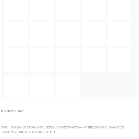
FOTO_PRIVATE_POLICY
TAGI:
GMINA KOSTOMŁOTY
,
SZKOŁA PODSTAWOWA W MIECZKOWIE
,
WAKACJE
,
ZAKOŃCZENIE ROKU SZKOLNEGO
ZOBACZ TAKŻE