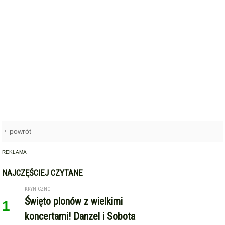
powrót
REKLAMA
NAJCZĘŚCIEJ CZYTANE
KRYNICZNO
Święto plonów z wielkimi
1
koncertami! Danzel i Sobota
wystąpią na dożynkach w
Krynicznie
POWIAT ŚREDZKI
O Parku Technologicznym w
2
Gminie Miękinia rozmawiano w