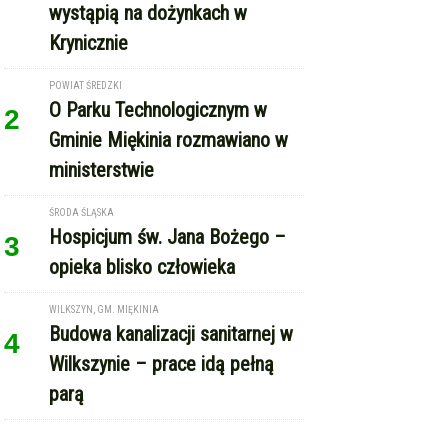
ministerstwie
ŚRODA ŚLĄSKA
Hospicjum św. Jana Bożego –
3
opieka blisko człowieka
WILKSZYN, GM. MIĘKINIA
Budowa kanalizacji sanitarnej w
4
Wilkszynie – prace idą pełną
parą
REKLAMA
Copyright © Echo Średzkie / wcześniej EMka.news
RSS
reklama
kontakt
regulamin serwisu
polityka cookie