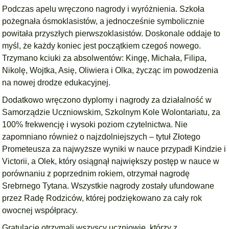
Podczas apelu wręczono nagrody i wyróżnienia. Szkoła
pożegnała ósmoklasistów, a jednocześnie symbolicznie
powitała przyszłych pierwszoklasistów. Doskonale oddaje to
myśl, że każdy koniec jest początkiem czegoś nowego.
Trzymano kciuki za absolwentów: Kingę, Michała, Filipa,
Nikolę, Wojtka, Asię, Oliwiera i Olka, życząc im powodzenia
na nowej drodze edukacyjnej.
Dodatkowo wręczono dyplomy i nagrody za działalność w
Samorządzie Uczniowskim, Szkolnym Kole Wolontariatu, za
100% frekwencję i wysoki poziom czytelnictwa. Nie
zapomniano również o najzdolniejszych – tytuł Złotego
Prometeusza za najwyższe wyniki w nauce przypadł Kindzie i
Victorii, a Olek, który osiągnął największy postęp w nauce w
porównaniu z poprzednim rokiem, otrzymał nagrodę
Srebrnego Tytana. Wszystkie nagrody zostały ufundowane
przez Radę Rodziców, której podziękowano za cały rok
owocnej współpracy.
Gratulacje otrzymali wszyscy uczniowie, którzy z