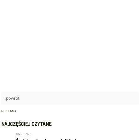
powrót
REKLAMA
NAJCZĘŚCIEJ CZYTANE
KRYNICZNO
Święto plonów z wielkimi
1
koncertami! Danzel i Sobota
wystąpią na dożynkach w