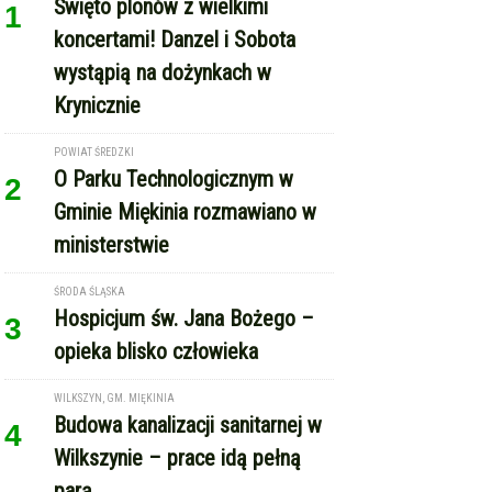
Krynicznie
POWIAT ŚREDZKI
O Parku Technologicznym w
2
Gminie Miękinia rozmawiano w
ministerstwie
ŚRODA ŚLĄSKA
Hospicjum św. Jana Bożego –
3
opieka blisko człowieka
WILKSZYN, GM. MIĘKINIA
Budowa kanalizacji sanitarnej w
4
Wilkszynie – prace idą pełną
parą