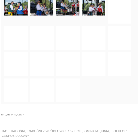
FOTO_PRIVATE_POLICY
TAGI:
RADOŚNI
,
RADOŚNI Z WRÓBLOWIC
,
15-LECIE
,
GMINA MIĘKINIA
,
FOLKLOR
,
ZESPÓŁ LUDOWY
ZOBACZ TAKŻE