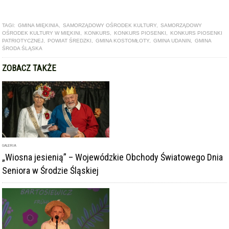
TAGI:
GMINA MIĘKINIA
,
SAMORZĄDOWY OŚRODEK KULTURY
,
SAMORZĄDOWY
OŚRODEK KULTURY W MIĘKINI
,
KONKURS
,
KONKURS PIOSENKI
,
KONKURS PIOSENKI
PATRIOTYCZNEJ
,
POWIAT ŚREDZKI
,
GMINA KOSTOMŁOTY
,
GMINA UDANIN
,
GMINA
ŚRODA ŚLĄSKA
ZOBACZ TAKŻE
GALERIA
„Wiosna jesienią” – Wojewódzkie Obchody Światowego Dnia
Seniora w Środzie Śląskiej