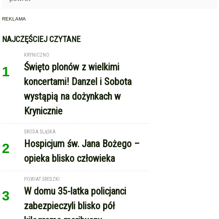
REKLAMA
NAJCZĘŚCIEJ CZYTANE
KRYNICZNO
Święto plonów z wielkimi
1
koncertami! Danzel i Sobota
wystąpią na dożynkach w
Krynicznie
ŚRODA ŚLĄSKA
Hospicjum św. Jana Bożego –
2
opieka blisko człowieka
POWIAT ŚREDZKI
W domu 35-latka policjanci
3
zabezpieczyli blisko pół