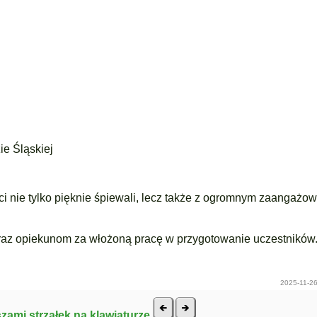
e Śląskiej
ci nie tylko pięknie śpiewali, lecz także z ogromnym zaangażo
oraz opiekunom za włożoną pracę w przygotowanie uczestników
2025-11-26
szami strzałek na klawiaturze