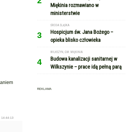
2
Miękinia rozmawiano w
ministerstwie
ŚRODA ŚLĄSKA
Hospicjum św. Jana Bożego –
3
opieka blisko człowieka
WILKSZYN, GM. MIĘKINIA
Budowa kanalizacji sanitarnej w
4
Wilkszynie – prace idą pełną parą
waniem
REKLAMA
.
 14:44:13