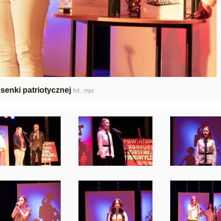
senki patriotycznej
fot.: mpr