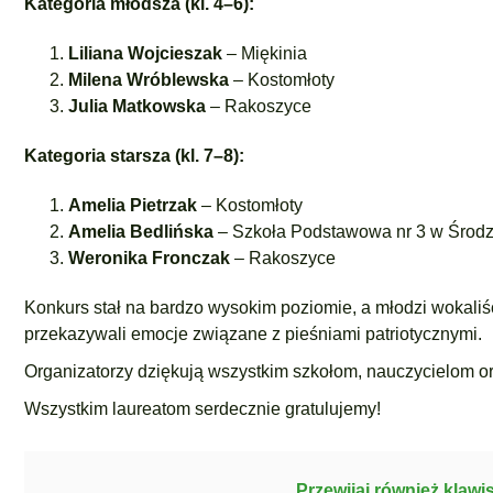
Kategoria młodsza (kl. 4–6):
Liliana Wojcieszak
– Miękinia
Milena Wróblewska
– Kostomłoty
Julia Matkowska
– Rakoszyce
Kategoria starsza (kl. 7–8):
Amelia Pietrzak
– Kostomłoty
Amelia Bedlińska
– Szkoła Podstawowa nr 3 w Środzi
Weronika Fronczak
– Rakoszyce
Konkurs stał na bardzo wysokim poziomie, a młodzi wokaliś
przekazywali emocje związane z pieśniami patriotycznymi.
Organizatorzy dziękują wszystkim szkołom, nauczycielom 
Wszystkim laureatom serdecznie gratulujemy!
Przewijaj również klawi