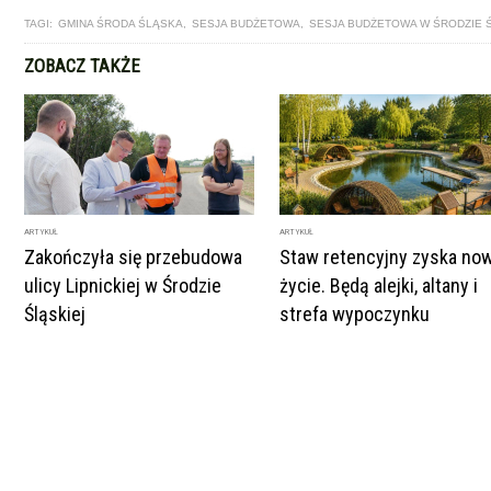
TAGI:
GMINA ŚRODA ŚLĄSKA
,
SESJA BUDŻETOWA
,
SESJA BUDŻETOWA W ŚRODZIE 
ZOBACZ TAKŻE
ARTYKUŁ
ARTYKUŁ
Zakończyła się przebudowa
Staw retencyjny zyska no
ulicy Lipnickiej w Środzie
życie. Będą alejki, altany i
Śląskiej
strefa wypoczynku