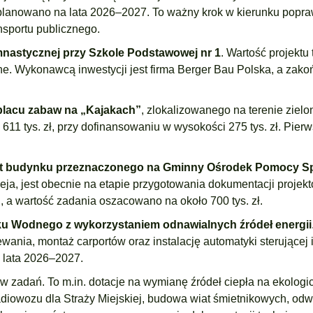
aplanowano na lata 2026–2027. To ważny krok w kierunku popr
nsportu publicznego.
mnastycznej przy Szkole Podstawowej nr 1
. Wartość projektu 
ne. Wykonawcą inwestycji jest firma Berger Bau Polska, a zako
lacu zabaw na „Kajakach”
, zlokalizowanego na terenie ziel
1 tys. zł, przy dofinansowaniu w wysokości 275 tys. zł. Pierw
 budynku przeznaczonego na Gminny Ośrodek Pomocy Sp
eja, jest obecnie na etapie przygotowania dokumentacji projekt
, a wartość zadania oszacowano na około 700 tys. zł.
ku Wodnego z wykorzystaniem odnawialnych źródeł energii
ewania, montaż carportów oraz instalację automatyki sterującej 
a lata 2026–2027.
w zadań. To m.in. dotacje na wymianę źródeł ciepła na ekologi
adiowozu dla Straży Miejskiej, budowa wiat śmietnikowych, odwi