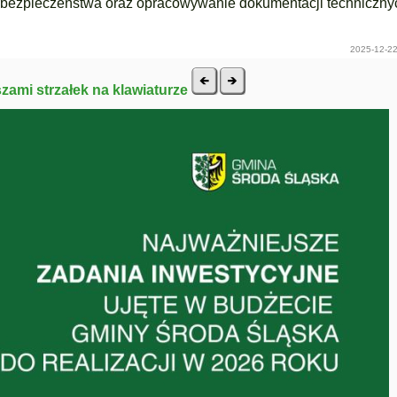
rbezpieczeństwa oraz opracowywanie dokumentacji techniczny
2025-12-22
szami strzałek na klawiaturze