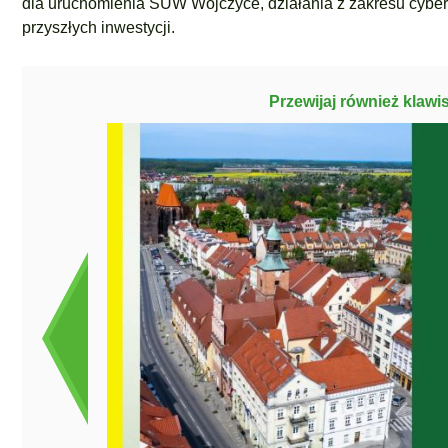
dla uruchomienia SUW Wojczyce, działania z zakresu cybe
przyszłych inwestycji.
Przewijaj również klawi