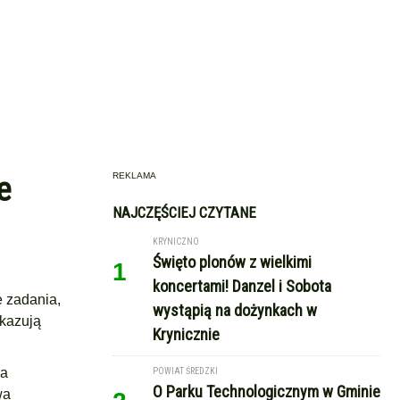
REKLAMA
e
NAJCZĘŚCIEJ CZYTANE
KRYNICZNO
Święto plonów z wielkimi
1
koncertami! Danzel i Sobota
e zadania,
wystąpią na dożynkach w
okazują
Krynicznie
da
POWIAT ŚREDZKI
O Parku Technologicznym w Gminie
wa