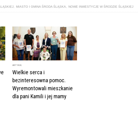
ŚLĄSKIEJ
,
MIASTO I GMINA ŚRODA ŚLĄSKA
,
NOWE INWESTYCJE W ŚRODZIE ŚLĄSKIEJ
ARTYKUŁ
we
Wielkie serca i
bezinteresowna pomoc.
Wyremontowali mieszkanie
dla pani Kamili i jej mamy