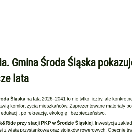
cia. Gmina Środa Śląska pokazuj
ze lata
roda Śląska
na lata 2026–2041 to nie tylko liczby, ale konkretn
oprawią komfort życia mieszkańców. Zaprezentowane materiały p
edukacji, po rekreację, ekologię i bezpieczeństwo.
&Ride przy stacji PKP w Środzie Śląskiej
. Inwestycja zakła
ej z wiatą przystankową oraz stojaków rowerowych. Obecnie tr