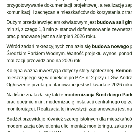
przygotowywanie dokumentacji projektowej, a realizację z
komunikacji i zachęcania mieszkańców do korzystania z tra
Dużym przedsięwzięciem oświatowym jest
budowa sali gi
mln zł, z czego 1,8 mln zł stanowi dofinansowanie zewnętrz
prac planowane jest na sierpień 2026 roku.
Wśród zadań rekreacyjnych znalazła się
budowa nowego p
Średzkim Parkiem Wodnym. Wartość projektu wynosi ponad 61
realizacji przewidziano na 2026 rok.
Kolejna ważna inwestycja dotyczy sfery społecznej.
Remont
mieszczącego się w obiekcie po PZS nr 2 przy ul. Św. Andrz
Ogłoszenie przetargu planowane jest w I kwartale 2026 roku
Na liście znalazła się także
modernizacja Średzkiego Par
prac obejmie m.in. modernizację instalacji centralnego ogrz
monitorującej. Realizacja tej inwestycji zaplanowana jest n
Budżet przewiduje również szereg istotnych dla mieszkańcó
modernizacja oświetlenia ulic, montaż monitoringu, zakup r