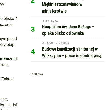
2
Miękinia rozmawiano w
awy
ministerstwie
to blisko 7
ŚRODA ŚLĄSKA
ńczenie
Hospicjum św. Jana Bożego –
3
opieka blisko człowieka
onym przed
WILKSZYN, GM. MIĘKINIA
szy etap
Budowa kanalizacji sanitarnej w
4
Wilkszynie – prace idą pełną parą
ołecznej
,
owej.
REKLAMA
. Zakres
i
czne,
ert studni