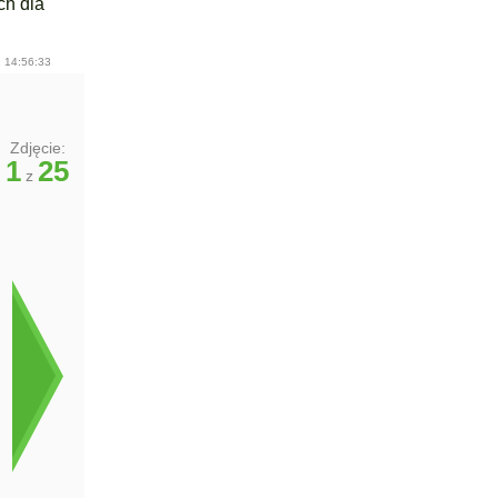
ch dla
 14:56:33
Zdjęcie:
1
25
z