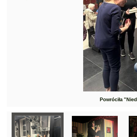
Powróciła "Nied