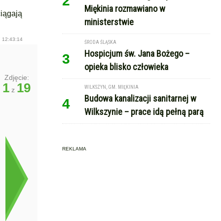
2
Miękinia rozmawiano w
ciągają
ministerstwie
 12:43:14
ŚRODA ŚLĄSKA
Hospicjum św. Jana Bożego –
3
opieka blisko człowieka
Zdjęcie:
1
19
WILKSZYN, GM. MIĘKINIA
z
Budowa kanalizacji sanitarnej w
4
Wilkszynie – prace idą pełną parą
REKLAMA