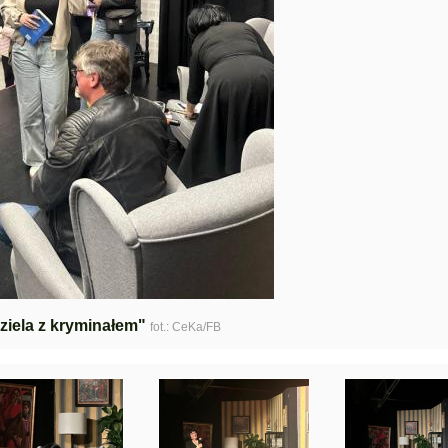
ziela z kryminałem"
fot.: CeKa/FB