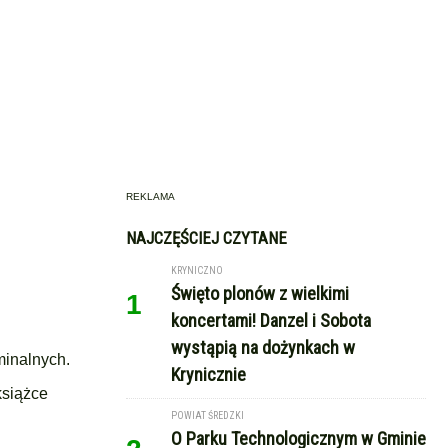
REKLAMA
NAJCZĘŚCIEJ CZYTANE
KRYNICZNO
Święto plonów z wielkimi
1
koncertami! Danzel i Sobota
wystąpią na dożynkach w
minalnych.
Krynicznie
książce
POWIAT ŚREDZKI
O Parku Technologicznym w Gminie