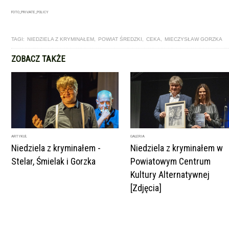
FOTO_PRIVATE_POLICY
TAGI:
NIEDZIELA Z KRYMINAŁEM
,
POWIAT ŚREDZKI
,
CEKA
,
MIECZYSŁAW GORZKA
ZOBACZ TAKŻE
ARTYKUŁ
GALERIA
Niedziela z kryminałem -
Niedziela z kryminałem w
Stelar, Śmielak i Gorzka
Powiatowym Centrum
Kultury Alternatywnej
[Zdjęcia]