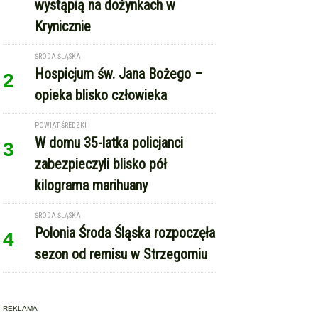
wystąpią na dożynkach w
Krynicznie
ŚRODA ŚLĄSKA
Hospicjum św. Jana Bożego –
2
opieka blisko człowieka
POWIAT ŚREDZKI
W domu 35-latka policjanci
3
zabezpieczyli blisko pół
kilograma marihuany
ŚRODA ŚLĄSKA
Polonia Środa Śląska rozpoczęła
4
sezon od remisu w Strzegomiu
REKLAMA