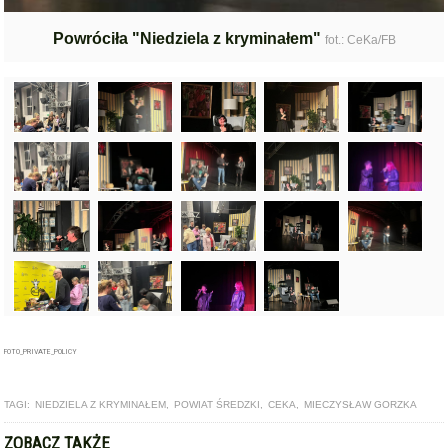
Powróciła "Niedziela z kryminałem"
fot.: CeKa/FB
FOTO_PRIVATE_POLICY
TAGI:
NIEDZIELA Z KRYMINAŁEM
,
POWIAT ŚREDZKI
,
CEKA
,
MIECZYSŁAW GORZKA
ZOBACZ TAKŻE