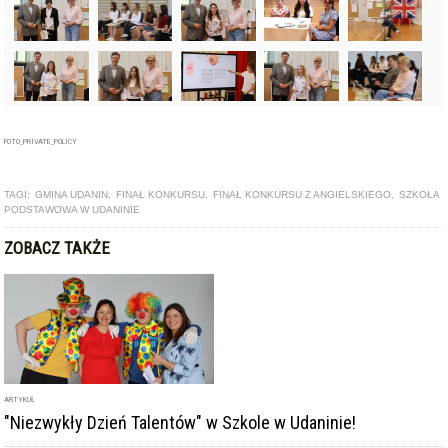
FOTO_PRIVATE_POLICY
TAGI:
GMINA UDANIN
,
FINAŁ KONKURSU
,
FINAŁ KONKURSU Z ANGIELSKIEGO
,
SZKOŁA
PODSTAWOWA W UDANINIE
ZOBACZ TAKŻE
ARTYKUŁ
"Niezwykły Dzień Talentów" w Szkole w Udaninie!