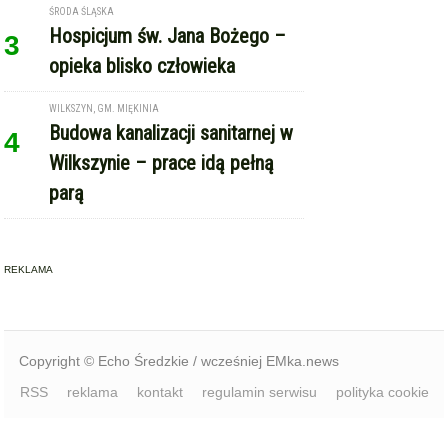
ŚRODA ŚLĄSKA
Hospicjum św. Jana Bożego –
3
opieka blisko człowieka
WILKSZYN, GM. MIĘKINIA
Budowa kanalizacji sanitarnej w
4
Wilkszynie – prace idą pełną
parą
REKLAMA
Copyright © Echo Średzkie / wcześniej EMka.news
RSS
reklama
kontakt
regulamin serwisu
polityka cookie