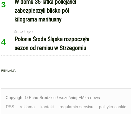
W domu 35-latka policjanci
3
zabezpieczyli blisko pół
kilograma marihuany
ŚRODA ŚLĄSKA
Polonia Środa Śląska rozpoczęła
4
sezon od remisu w Strzegomiu
REKLAMA
Copyright © Echo Średzkie / wcześniej EMka.news
RSS
reklama
kontakt
regulamin serwisu
polityka cookie