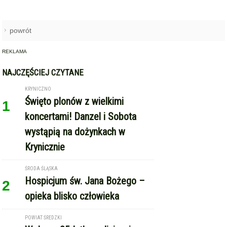
powrót
REKLAMA
NAJCZĘŚCIEJ CZYTANE
KRYNICZNO
Święto plonów z wielkimi
1
koncertami! Danzel i Sobota
wystąpią na dożynkach w
Krynicznie
ŚRODA ŚLĄSKA
Hospicjum św. Jana Bożego –
2
opieka blisko człowieka
POWIAT ŚREDZKI