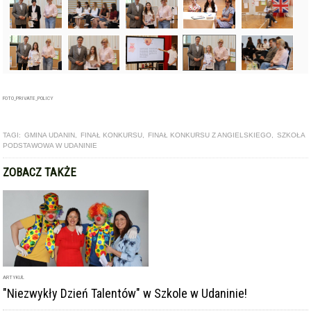
FOTO_PRIVATE_POLICY
TAGI:
GMINA UDANIN
,
FINAŁ KONKURSU
,
FINAŁ KONKURSU Z ANGIELSKIEGO
,
SZKOŁA
PODSTAWOWA W UDANINIE
ZOBACZ TAKŻE
ARTYKUŁ
"Niezwykły Dzień Talentów" w Szkole w Udaninie!