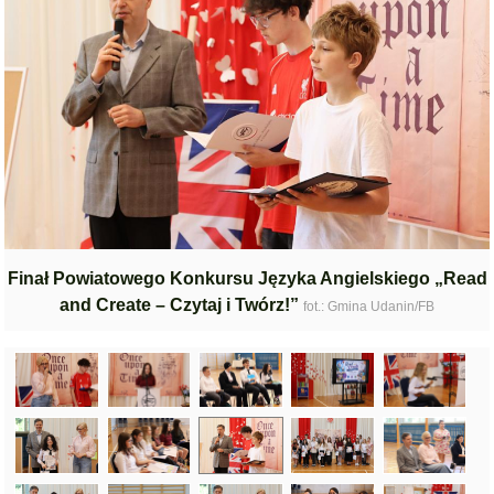
Finał Powiatowego Konkursu Języka Angielskiego „Read
and Create – Czytaj i Twórz!”
fot.: Gmina Udanin/FB