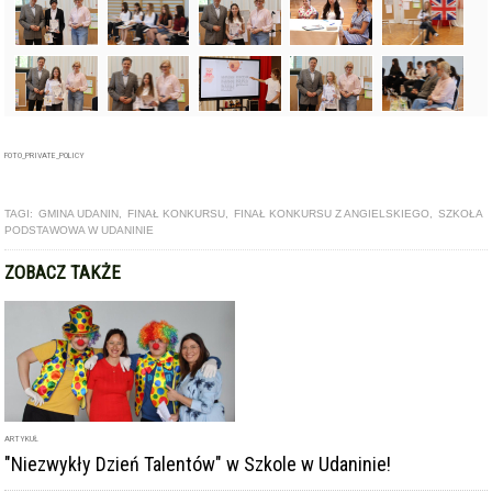
FOTO_PRIVATE_POLICY
TAGI:
GMINA UDANIN
,
FINAŁ KONKURSU
,
FINAŁ KONKURSU Z ANGIELSKIEGO
,
SZKOŁA
PODSTAWOWA W UDANINIE
ZOBACZ TAKŻE
ARTYKUŁ
"Niezwykły Dzień Talentów" w Szkole w Udaninie!