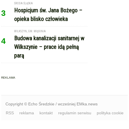
ŚRODA ŚLĄSKA
Hospicjum św. Jana Bożego –
3
opieka blisko człowieka
WILKSZYN, GM. MIĘKINIA
Budowa kanalizacji sanitarnej w
4
Wilkszynie – prace idą pełną
parą
REKLAMA
Copyright © Echo Średzkie / wcześniej EMka.news
RSS
reklama
kontakt
regulamin serwisu
polityka cookie