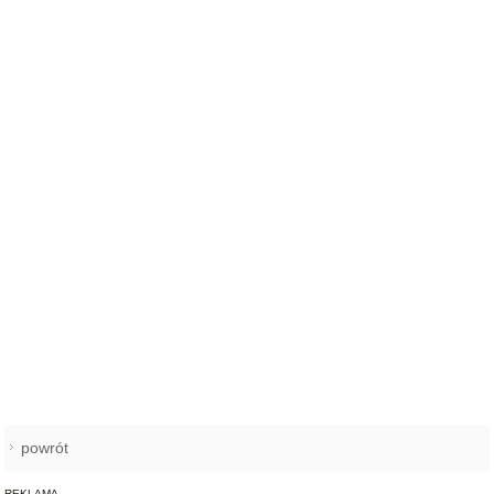
powrót
REKLAMA
NAJCZĘŚCIEJ CZYTANE
KRYNICZNO
Święto plonów z wielkimi
1
koncertami! Danzel i Sobota
wystąpią na dożynkach w
Krynicznie