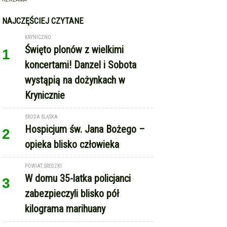
ŚRODA ŚLĄSKA
Hospicjum św. Jana Bożego –
2
opieka blisko człowieka
POWIAT ŚREDZKI
W domu 35-latka policjanci
3
zabezpieczyli blisko pół
kilograma marihuany
ŚRODA ŚLĄSKA
Polonia Środa Śląska rozpoczęła
4
sezon od remisu w Strzegomiu
REKLAMA