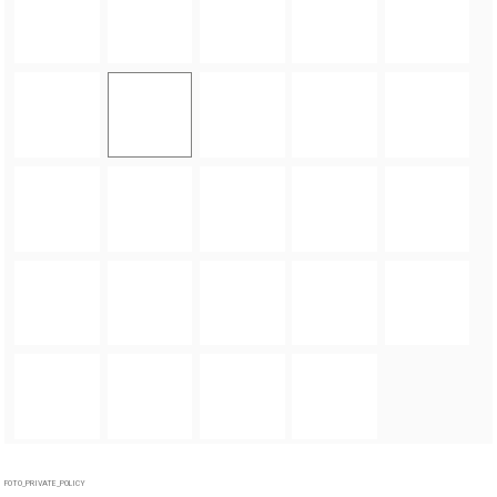
FOTO_PRIVATE_POLICY
TAGI:
GMINA MIĘKINIA
,
ZESPÓŁ SZKOLNO-PRZEDSZKOLNY W MIĘKINI
,
JAN MARIAN
GRZEGORCZYN
ZOBACZ TAKŻE