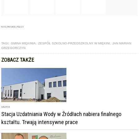
GALERIA
Stacja Uzdatniania Wody w Źródłach nabiera finalnego
kształtu. Trwają intensywne prace
ARTYKUŁ
Miękinia popiera utworzenie Metropolii Wrocławskiej.
Samorządy wspólnie apelują do rządu