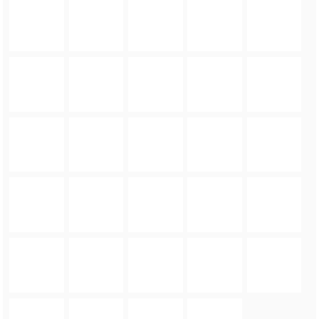
FOTO_PRIVATE_POLICY
TAGI:
GMINA MIĘKINIA
,
ZESPÓŁ SZKOLNO-PRZEDSZKOLNY W MIĘKINI
,
JAN MARIAN
GRZEGORCZYN
ZOBACZ TAKŻE