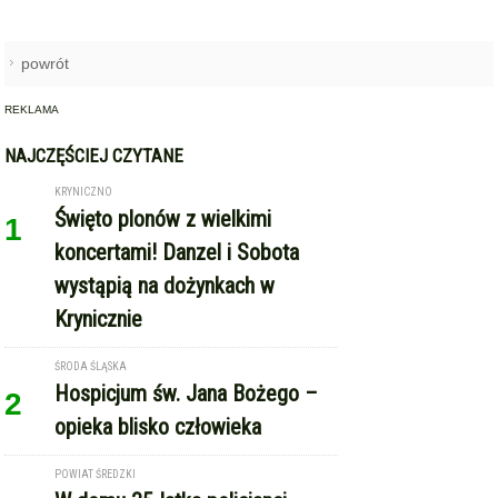
1
koncertami! Danzel i Sobota
wystąpią na dożynkach w
Krynicznie
ŚRODA ŚLĄSKA
Hospicjum św. Jana Bożego –
2
opieka blisko człowieka
POWIAT ŚREDZKI
W domu 35-latka policjanci
3
zabezpieczyli blisko pół
kilograma marihuany
ŚRODA ŚLĄSKA
Polonia Środa Śląska rozpoczęła
4
sezon od remisu w Strzegomiu