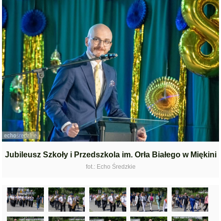
Jubileusz Szkoły i Przedszkola im. Orła Białego w Miękini
fot.: Echo Średzkie