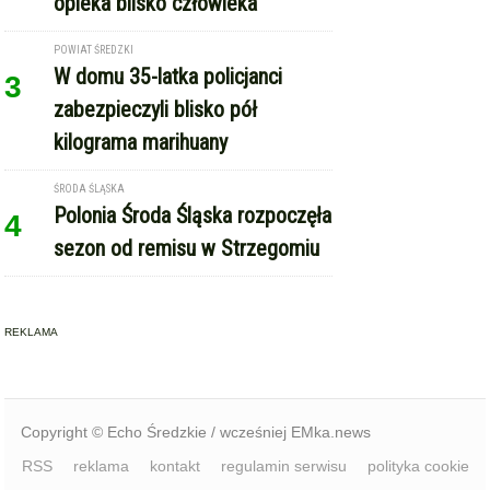
opieka blisko człowieka
POWIAT ŚREDZKI
W domu 35-latka policjanci
3
zabezpieczyli blisko pół
kilograma marihuany
ŚRODA ŚLĄSKA
Polonia Środa Śląska rozpoczęła
4
sezon od remisu w Strzegomiu
REKLAMA
Copyright © Echo Średzkie / wcześniej EMka.news
RSS
reklama
kontakt
regulamin serwisu
polityka cookie