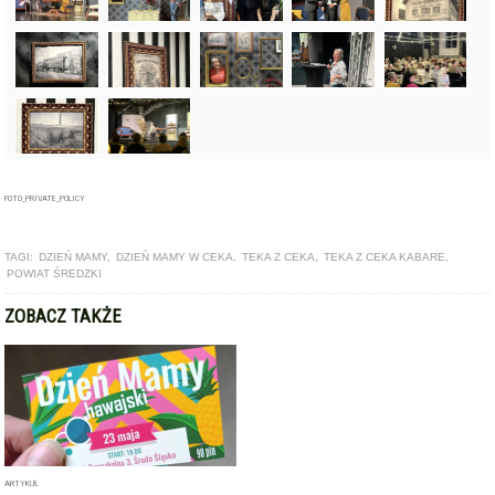
FOTO_PRIVATE_POLICY
TAGI:
DZIEŃ MAMY
,
DZIEŃ MAMY W CEKA
,
TEKA Z CEKA
,
TEKA Z CEKA KABARE
,
POWIAT ŚREDZKI
ZOBACZ TAKŻE
ARTYKUŁ