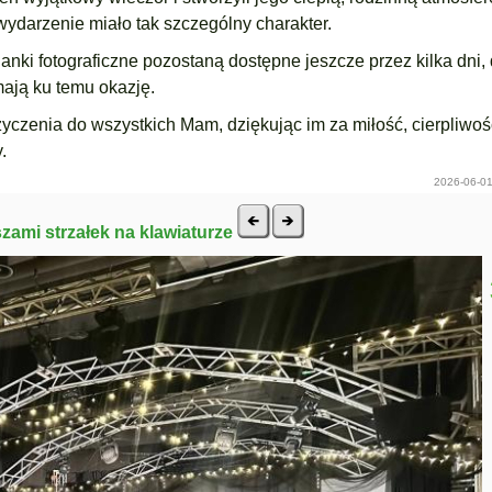
wydarzenie miało tak szczególny charakter.
ianki fotograficzne pozostaną dostępne jeszcze przez kilka dni,
mają ku temu okazję.
życzenia do wszystkich Mam, dziękując im za miłość, cierpliwoś
.
2026-06-01
szami strzałek na klawiaturze