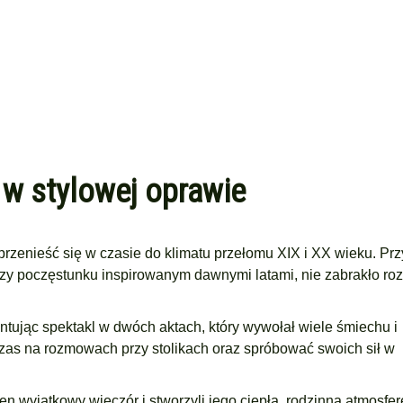
w stylowej oprawie
przenieść się w czasie do klimatu przełomu XIX i XX wieku. Prz
 przy poczęstunku inspirowanym dawnymi latami, nie zabrakło r
ując spektakl w dwóch aktach, który wywołał wiele śmiechu i
zas na rozmowach przy stolikach oraz spróbować swoich sił w
en wyjątkowy wieczór i stworzyli jego ciepłą, rodzinną atmosfer