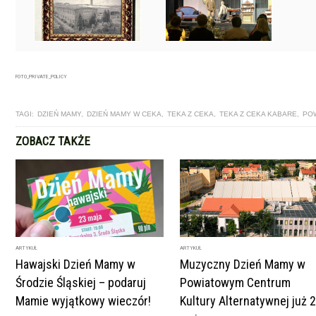
FOTO_PRIVATE_POLICY
TAGI:
DZIEŃ MAMY
,
DZIEŃ MAMY W CEKA
,
TEKA Z CEKA
,
TEKA Z CEKA KABARE
,
POW
ZOBACZ TAKŻE
ARTYKUŁ
ARTYKUŁ
Hawajski Dzień Mamy w
Muzyczny Dzień Mamy w
Środzie Śląskiej – podaruj
Powiatowym Centrum
Mamie wyjątkowy wieczór!
Kultury Alternatywnej już 