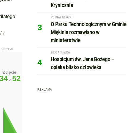
Krynicznie
 dlatego
POWIAT ŚREDZKI
O Parku Technologicznym w Gminie
3
Miękinia rozmawiano w
ć i
ministerstwie
 17:39:44
ŚRODA ŚLĄSKA
Hospicjum św. Jana Bożego –
4
opieka blisko człowieka
Zdjęcie:
34
52
z
REKLAMA