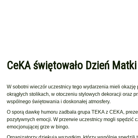
CeKA świętowało Dzień Matki 
W sobotni wieczór uczestnicy tego wydarzenia mieli okazję 
okrągłych stolikach, w otoczeniu stylowych dekoracji oraz
wspólnego świętowania i doskonałej atmosfery.
O sporą dawkę humoru zadbała grupa TEKA z CEKA, prezent
pozytywnych emocji. W przerwie uczestnicy mogli spędzić c
emocjonującej grze w bingo.
Organizatorzy dziękują wszystkim, którzy wspólnie spędzili t