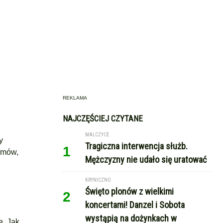
REKLAMA
NAJCZĘŚCIEJ CZYTANE
MALCZYCE
y
Tragiczna interwencja służb.
1
ozmów,
Mężczyzny nie udało się uratować
KRYNICZNO
Święto plonów z wielkimi
2
koncertami! Danzel i Sobota
wystąpią na dożynkach w
ę. Jak