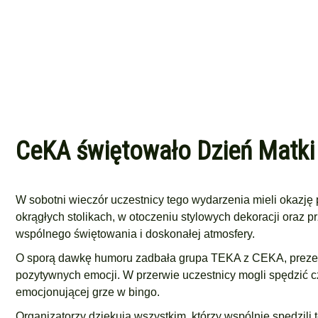
CeKA świętowało Dzień Matki 
W sobotni wieczór uczestnicy tego wydarzenia mieli okazję 
okrągłych stolikach, w otoczeniu stylowych dekoracji oraz
wspólnego świętowania i doskonałej atmosfery.
O sporą dawkę humoru zadbała grupa TEKA z CEKA, prezent
pozytywnych emocji. W przerwie uczestnicy mogli spędzić c
emocjonującej grze w bingo.
Organizatorzy dziękują wszystkim, którzy wspólnie spędzili t