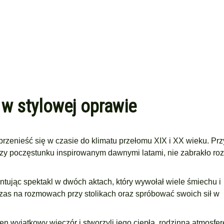
w stylowej oprawie
przenieść się w czasie do klimatu przełomu XIX i XX wieku. Prz
 przy poczęstunku inspirowanym dawnymi latami, nie zabrakło r
ując spektakl w dwóch aktach, który wywołał wiele śmiechu i
zas na rozmowach przy stolikach oraz spróbować swoich sił w
en wyjątkowy wieczór i stworzyli jego ciepłą, rodzinną atmosfer