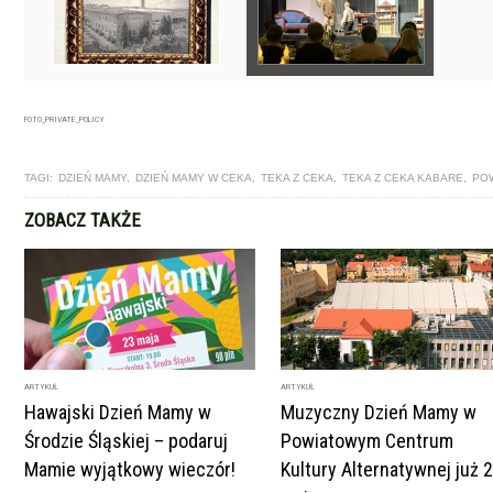
FOTO_PRIVATE_POLICY
TAGI:
DZIEŃ MAMY
,
DZIEŃ MAMY W CEKA
,
TEKA Z CEKA
,
TEKA Z CEKA KABARE
,
POW
ZOBACZ TAKŻE
ARTYKUŁ
ARTYKUŁ
Hawajski Dzień Mamy w
Muzyczny Dzień Mamy w
Środzie Śląskiej – podaruj
Powiatowym Centrum
Mamie wyjątkowy wieczór!
Kultury Alternatywnej już 