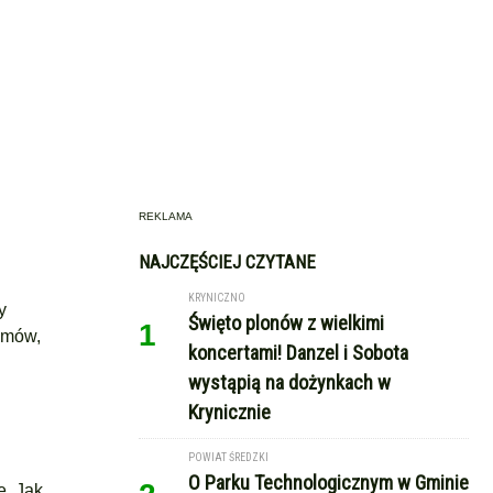
REKLAMA
NAJCZĘŚCIEJ CZYTANE
KRYNICZNO
y
Święto plonów z wielkimi
1
ozmów,
koncertami! Danzel i Sobota
wystąpią na dożynkach w
Krynicznie
POWIAT ŚREDZKI
O Parku Technologicznym w Gminie
ę. Jak