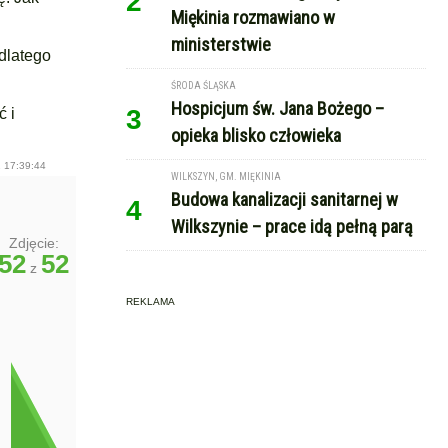
2
Miękinia rozmawiano w
ministerstwie
 dlatego
ŚRODA ŚLĄSKA
Hospicjum św. Jana Bożego –
3
ć i
opieka blisko człowieka
 17:39:44
WILKSZYN, GM. MIĘKINIA
Budowa kanalizacji sanitarnej w
4
Wilkszynie – prace idą pełną parą
Zdjęcie:
52
52
z
REKLAMA