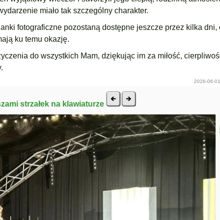
wydarzenie miało tak szczególny charakter.
ianki fotograficzne pozostaną dostępne jeszcze przez kilka dni,
mają ku temu okazję.
życzenia do wszystkich Mam, dziękując im za miłość, cierpliwoś
.
2026-06-01
szami strzałek na klawiaturze