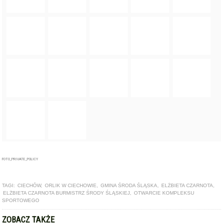
FOTO_PRIVATE_POLICY
TAGI:
CIECHÓW
,
ORLIK W CIECHOWIE
,
GMINA ŚRODA ŚLĄSKA
,
ELŻBIETA CZARNOTA
,
ELŻBIETA CZARNOTA BURMISTRZ ŚRODY ŚLĄSKIEJ
,
OTWARCIE KOMPLEKSU
SPORTOWEGO
ZOBACZ TAKŻE
ARTYKUŁ
W Ciechowie powstanie kompleks sportowy "Orlik".