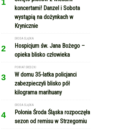
opieka blisko człowieka
POWIAT ŚREDZKI
W domu 35-latka policjanci
3
zabezpieczyli blisko pół
kilograma marihuany
ŚRODA ŚLĄSKA
Polonia Środa Śląska rozpoczęła
4
sezon od remisu w Strzegomiu
REKLAMA
Copyright © Echo Średzkie / wcześniej EMka.news
RSS
reklama
kontakt
regulamin serwisu
polityka cookie