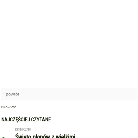
powrót
REKLAMA
NAJCZĘŚCIEJ CZYTANE
KRYNICZNO
Święto plonów z wielkimi
1
koncertami! Danzel i Sobota
wystąpią na dożynkach w
Krynicznie
ŚRODA ŚLĄSKA
Hospicjum św. Jana Bożego –
2