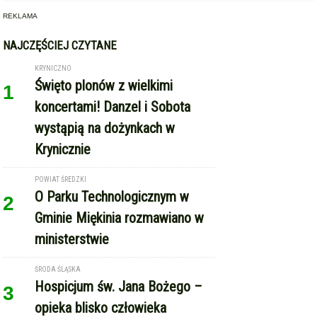
REKLAMA
NAJCZĘŚCIEJ CZYTANE
KRYNICZNO
Święto plonów z wielkimi
1
koncertami! Danzel i Sobota
wystąpią na dożynkach w
Krynicznie
POWIAT ŚREDZKI
O Parku Technologicznym w
2
Gminie Miękinia rozmawiano w
ministerstwie
ŚRODA ŚLĄSKA
Hospicjum św. Jana Bożego –
3
opieka blisko człowieka