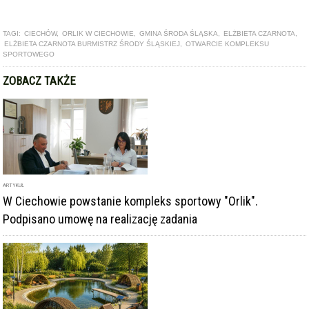
TAGI:
CIECHÓW
,
ORLIK W CIECHOWIE
,
GMINA ŚRODA ŚLĄSKA
,
ELŻBIETA CZARNOTA
,
ELŻBIETA CZARNOTA BURMISTRZ ŚRODY ŚLĄSKIEJ
,
OTWARCIE KOMPLEKSU
SPORTOWEGO
ZOBACZ TAKŻE
ARTYKUŁ
W Ciechowie powstanie kompleks sportowy "Orlik".
Podpisano umowę na realizację zadania