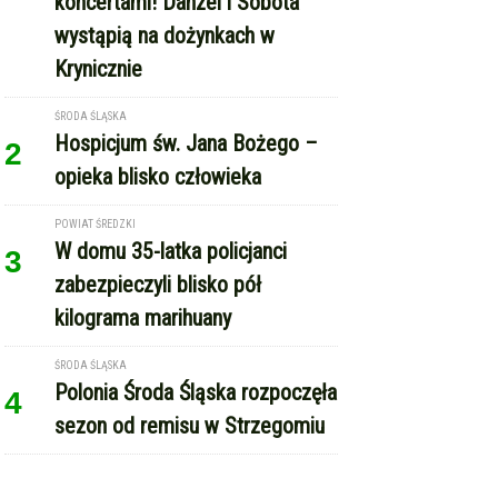
koncertami! Danzel i Sobota
wystąpią na dożynkach w
Krynicznie
ŚRODA ŚLĄSKA
Hospicjum św. Jana Bożego –
2
opieka blisko człowieka
POWIAT ŚREDZKI
W domu 35-latka policjanci
3
zabezpieczyli blisko pół
kilograma marihuany
ŚRODA ŚLĄSKA
Polonia Środa Śląska rozpoczęła
4
sezon od remisu w Strzegomiu