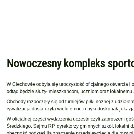
Nowoczesny kompleks sportow
W Ciechowie odbyła się uroczystość oficjalnego otwarcia
odtąd będzie służył mieszkańcom, uczniom oraz lokalnemu
Obchody rozpoczęły się od turniejów piłki nożnej z udziałe
rywalizacja dostarczyła wielu emocji i była doskonałą oka
W oficjalnej części wydarzenia uczestniczyli zaproszeni go
Średzkiego, Sejmu RP, dyrektorzy gminnych szkół, lokalni d
obecność podkreśliła znaczenie przedsięwzięcia dla rozwoju 