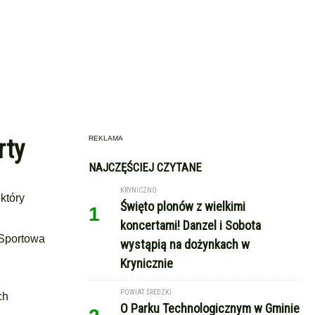
REKLAMA
rty
NAJCZĘŚCIEJ CZYTANE
KRYNICZNO
 który
Święto plonów z wielkimi
1
koncertami! Danzel i Sobota
 Sportowa
wystąpią na dożynkach w
Krynicznie
POWIAT ŚREDZKI
ch
O Parku Technologicznym w Gminie