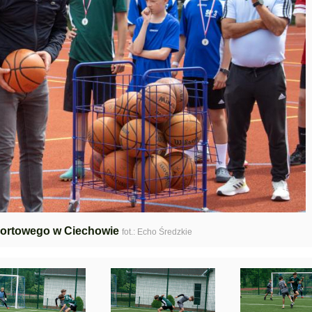
portowego w Ciechowie
fot.: Echo Średzkie