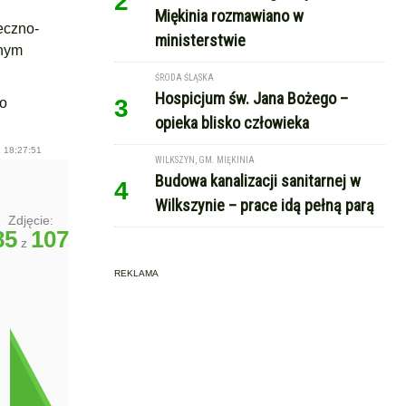
2
Miękinia rozmawiano w
eczno-
ministerstwie
lnym
ŚRODA ŚLĄSKA
Hospicjum św. Jana Bożego –
3
go
opieka blisko człowieka
 18:27:51
WILKSZYN, GM. MIĘKINIA
Budowa kanalizacji sanitarnej w
4
Wilkszynie – prace idą pełną parą
Zdjęcie:
85
107
z
REKLAMA