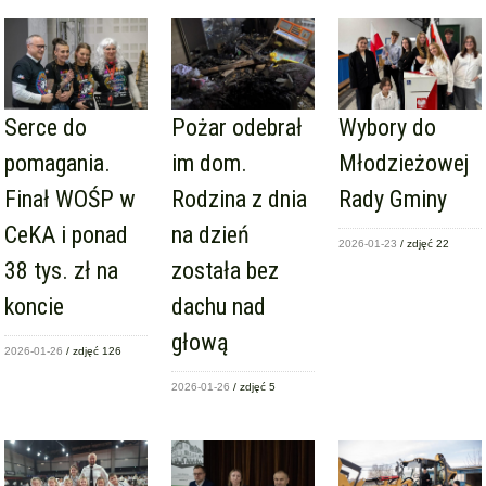
Serce do
Pożar odebrał
Wybory do
pomagania.
im dom.
Młodzieżowej
Finał WOŚP w
Rodzina z dnia
Rady Gminy
CeKA i ponad
na dzień
2026-01-23
/ zdjęć 22
38 tys. zł na
została bez
koncie
dachu nad
głową
2026-01-26
/ zdjęć 126
2026-01-26
/ zdjęć 5