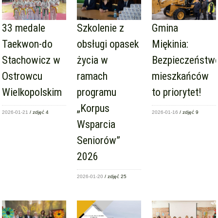
33 medale
Szkolenie z
Gmina
Taekwon-do
obsługi opasek
Miękinia:
Stachowicz w
życia w
Bezpieczeństw
Ostrowcu
ramach
mieszkańców
Wielkopolskim
programu
to priorytet!
„Korpus
2026-01-21
/ zdjęć 4
2026-01-16
/ zdjęć 9
Wsparcia
Seniorów”
2026
2026-01-20
/ zdjęć 25