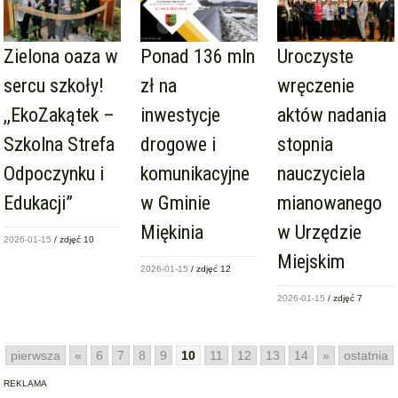
Zielona oaza w
Ponad 136 mln
Uroczyste
sercu szkoły!
zł na
wręczenie
,,EkoZakątek –
inwestycje
aktów nadania
Szkolna Strefa
drogowe i
stopnia
Odpoczynku i
komunikacyjne
nauczyciela
Edukacji”
w Gminie
mianowanego
Miękinia
w Urzędzie
2026-01-15
/ zdjęć 10
Miejskim
2026-01-15
/ zdjęć 12
2026-01-15
/ zdjęć 7
pierwsza
«
6
7
8
9
10
11
12
13
14
»
ostatnia
REKLAMA