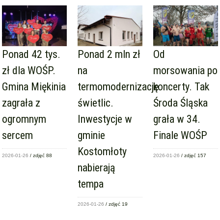
Ponad 42 tys.
Ponad 2 mln zł
Od
zł dla WOŚP.
na
morsowania po
Gmina Miękinia
termomodernizację
koncerty. Tak
zagrała z
świetlic.
Środa Śląska
ogromnym
Inwestycje w
grała w 34.
sercem
gminie
Finale WOŚP
Kostomłoty
2026-01-26
/ zdjęć 88
2026-01-26
/ zdjęć 157
nabierają
tempa
2026-01-26
/ zdjęć 19