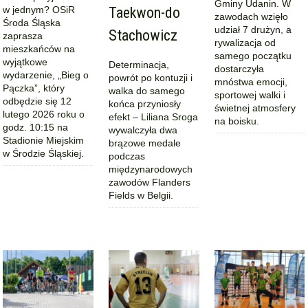
Gminy Udanin. W
w jednym? OSiR
Taekwon-do
zawodach wzięło
Środa Śląska
udział 7 drużyn, a
Stachowicz
zaprasza
rywalizacja od
mieszkańców na
samego początku
wyjątkowe
Determinacja,
dostarczyła
wydarzenie, „Bieg o
powrót po kontuzji i
mnóstwa emocji,
Pączka”, który
walka do samego
sportowej walki i
odbędzie się 12
końca przyniosły
świetnej atmosfery
lutego 2026 roku o
efekt – Liliana Sroga
na boisku.
godz. 10:15 na
wywalczyła dwa
Stadionie Miejskim
brązowe medale
w Środzie Śląskiej.
podczas
międzynarodowych
zawodów Flanders
Fields w Belgii.