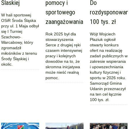
Ślaskiej
pomocy i
Do
sportowego
rozdysponowan
W hali sportowej
OSiR Środa Śląska
zaangażowania
100 tys. zł
przy ul. 1 Maja odbył
się I Turniej
Rok 2025 był dla
Wójt Wojciech
Szachowo-
stowarzyszenia
Płaziuk ogłosił
Warcabowy, który
Serce z drugiej ręki
otwarty konkurs
zgromadził
czasem intensywnej
ofert na realizację
miłośników z terenu
pracy i kolejnych
zadań publicznych w
Środy Śląskiej i
dowodów na to, że
zakresie wspierania
okolic.
skromna inicjatywa
i upowszechniania
może nieść realną
kultury fizycznej i
pomoc.
sportu w 2026 roku.
Samorząd Gmina
Udanin przeznaczył
na ten cel łącznie
100 tys. zł.