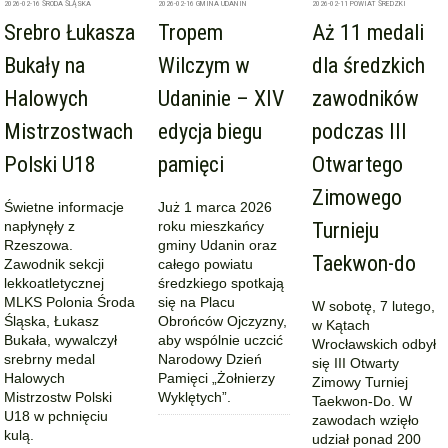
2026-02-16
ŚRODA ŚLĄSKA
2026-02-16
GMINA UDANIN
2026-02-11
POWIAT ŚREDZKI
Srebro Łukasza
Tropem
Aż 11 medali
Bukały na
Wilczym w
dla średzkich
Halowych
Udaninie – XIV
zawodników
Mistrzostwach
edycja biegu
podczas III
Polski U18
pamięci
Otwartego
Zimowego
Świetne informacje
Już 1 marca 2026
napłynęły z
roku mieszkańcy
Turnieju
Rzeszowa.
gminy Udanin oraz
Taekwon-do
Zawodnik sekcji
całego powiatu
lekkoatletycznej
średzkiego spotkają
MLKS Polonia Środa
się na Placu
W sobotę, 7 lutego,
Śląska, Łukasz
Obrońców Ojczyzny,
w Kątach
Bukała, wywalczył
aby wspólnie uczcić
Wrocławskich odbył
srebrny medal
Narodowy Dzień
się III Otwarty
Halowych
Pamięci „Żołnierzy
Zimowy Turniej
Mistrzostw Polski
Wyklętych”.
Taekwon-Do. W
U18 w pchnięciu
zawodach wzięło
kulą.
udział ponad 200