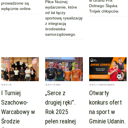
w Grand Prix
Piłce Nożnej
prowadzone są
Dolnego Śląska
wydarzenie, które
wyłącznie online.
Trójek chłopców.
od lat łączy
sportową rywalizację
z integracją
środowiska
samorządowego.
2026-01-20
2026-01-18
KRAJ
2026-01-15
GMINA UDANIN
I Turniej
„Serce z
Otwarty
Szachowo-
drugiej ręki”.
konkurs ofert
Warcabowy w
Rok 2025
na sport w
Środzie
pełen realnej
Gminie Udanin.