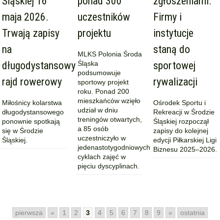
Śląskiej 16
ponad 300
zgłoszeniami.
maja 2026.
uczestników
Firmy i
Trwają zapisy
projektu
instytucje
na
staną do
MLKS Polonia Środa
długodystansowy
Śląska
sportowej
podsumowuje
rajd rowerowy
rywalizacji
sportowy projekt
roku. Ponad 200
mieszkańców wzięło
Miłośnicy kolarstwa
Ośrodek Sportu i
udział w dniu
długodystansowego
Rekreacji w Środzie
treningów otwartych,
ponownie spotkają
Śląskiej rozpoczął
a 85 osób
się w Środzie
zapisy do kolejnej
uczestniczyło w
Śląskiej.
edycji Piłkarskiej Ligi
jedenastotygodniowych
Biznesu 2025–2026.
cyklach zajęć w
pięciu dyscyplinach.
pierwsza
«
1
2
3
4
5
6
7
8
9
»
ostatnia