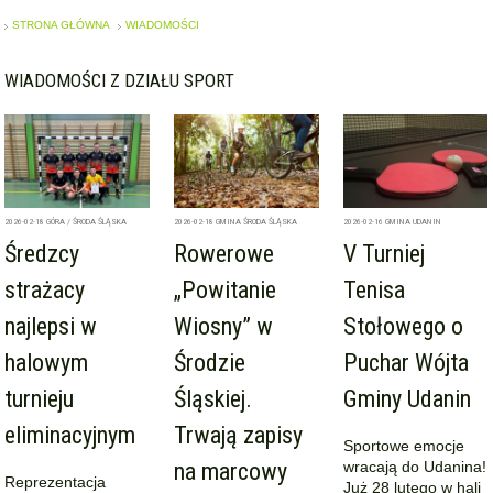
STRONA GŁÓWNA
WIADOMOŚCI
WIADOMOŚCI Z DZIAŁU SPORT
2026-02-18
GÓRA / ŚRODA ŚLĄSKA
2026-02-18
GMINA ŚRODA ŚLĄSKA
2026-02-16
GMINA UDANIN
Średzcy
Rowerowe
V Turniej
strażacy
„Powitanie
Tenisa
najlepsi w
Wiosny” w
Stołowego o
halowym
Środzie
Puchar Wójta
turnieju
Śląskiej.
Gminy Udanin
eliminacyjnym
Trwają zapisy
Sportowe emocje
na marcowy
wracają do Udanina!
Reprezentacja
Już 28 lutego w hali