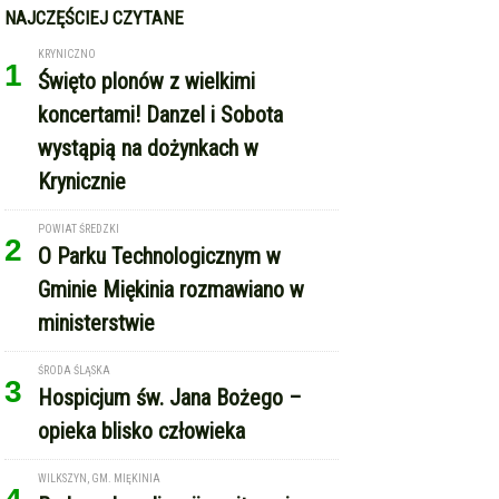
NAJCZĘŚCIEJ CZYTANE
KRYNICZNO
1
Święto plonów z wielkimi
koncertami! Danzel i Sobota
wystąpią na dożynkach w
Krynicznie
POWIAT ŚREDZKI
2
O Parku Technologicznym w
Gminie Miękinia rozmawiano w
ministerstwie
ŚRODA ŚLĄSKA
3
Hospicjum św. Jana Bożego –
opieka blisko człowieka
WILKSZYN, GM. MIĘKINIA