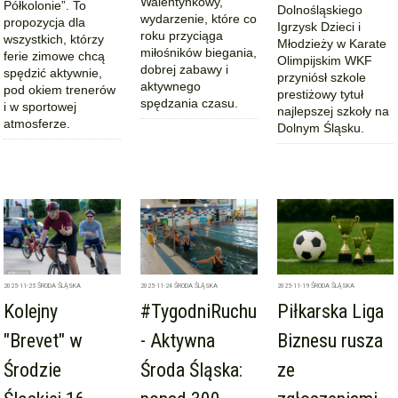
Walentynkowy,
Półkolonie”. To
Dolnośląskiego
wydarzenie, które co
propozycja dla
Igrzysk Dzieci i
roku przyciąga
wszystkich, którzy
Młodzieży w Karate
miłośników biegania,
ferie zimowe chcą
Olimpijskim WKF
dobrej zabawy i
spędzić aktywnie,
przyniósł szkole
aktywnego
pod okiem trenerów
prestiżowy tytuł
spędzania czasu.
i w sportowej
najlepszej szkoły na
atmosferze.
Dolnym Śląsku.
2025-11-25
ŚRODA ŚLĄSKA
2025-11-24
ŚRODA ŚLĄSKA
2025-11-19
ŚRODA ŚLĄSKA
Kolejny
#TygodniRuchu
Piłkarska Liga
"Brevet" w
- Aktywna
Biznesu rusza
Środzie
Środa Śląska:
ze