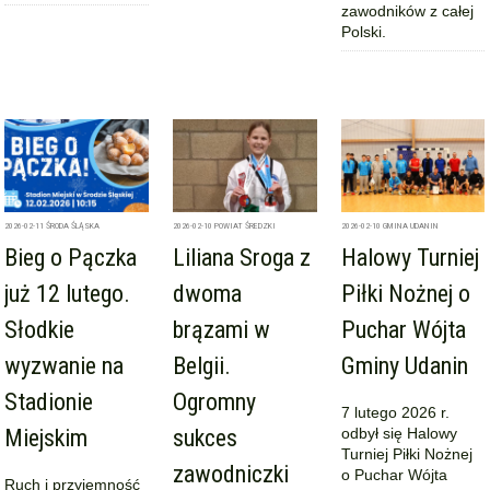
zawodników z całej
Polski.
2026-02-11
ŚRODA ŚLĄSKA
2026-02-10
POWIAT ŚREDZKI
2026-02-10
GMINA UDANIN
Bieg o Pączka
Liliana Sroga z
Halowy Turniej
już 12 lutego.
dwoma
Piłki Nożnej o
Słodkie
brązami w
Puchar Wójta
wyzwanie na
Belgii.
Gminy Udanin
Stadionie
Ogromny
7 lutego 2026 r.
Miejskim
sukces
odbył się Halowy
Turniej Piłki Nożnej
zawodniczki
o Puchar Wójta
Ruch i przyjemność