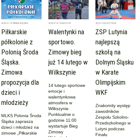
2026-01-14
ŚRODA ŚLĄSKA
2026-01-07
WILKSZYN
2025-12-04
LUTYNIA
Piłkarskie
Walentynki na
ZSP Lutynia
półkolonie z
sportowo.
najlepszą
Polonią Środa
Zimowy bieg
szkołą na
Śląska.
już 14 lutego w
Dolnym Śląsku
Zimowa
Wilkszynie
w Karate
propozycja dla
Olimpijskim
14 lutego sportowe
dzieci i
emocje i
WKF
walentynkowa
młodzieży
atmosfera w
Znakomity występ
Wilkszynie.
zawodników
Punktualnie o
MLKS Polonia Środa
Zespołu Szkolno-
godzinie 11:00
Śląska zaprasza
Przedszkolnego w
wystartuje Bieg
dzieci i młodzież na
Lutyni podczas
Zimowy
zimowe „Piłkarskie
Finału