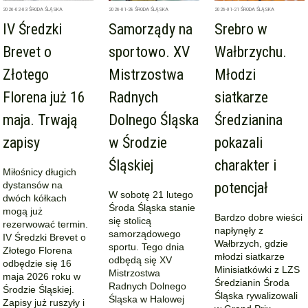
2026-02-03
ŚRODA ŚLĄSKA
2026-01-28
ŚRODA ŚLĄSKA
2026-01-21
ŚRODA ŚLĄSKA
IV Średzki
Samorządy na
Srebro w
Brevet o
sportowo. XV
Wałbrzychu.
Złotego
Mistrzostwa
Młodzi
Florena już 16
Radnych
siatkarze
maja. Trwają
Dolnego Śląska
Średzianina
zapisy
w Środzie
pokazali
Śląskiej
charakter i
Miłośnicy długich
dystansów na
potencjał
W sobotę 21 lutego
dwóch kółkach
Środa Śląska stanie
mogą już
Bardzo dobre wieści
się stolicą
rezerwować termin.
napłynęły z
samorządowego
IV Średzki Brevet o
Wałbrzych, gdzie
sportu. Tego dnia
Złotego Florena
młodzi siatkarze
odbędą się XV
odbędzie się 16
Minisiatkówki z LZS
Mistrzostwa
maja 2026 roku w
Średzianin Środa
Radnych Dolnego
Środzie Śląskiej.
Śląska rywalizowali
Śląska w Halowej
Zapisy już ruszyły i