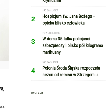
Krynicznie
ŚRODA ŚLĄSKA
Hospicjum św. Jana Bożego –
2
opieka blisko człowieka
POWIAT ŚREDZKI
W domu 35-latka policjanci
3
zabezpieczyli blisko pół kilograma
marihuany
ŚRODA ŚLĄSKA
Polonia Środa Śląska rozpoczęła
4
sezon od remisu w Strzegomiu
a,
REKLAMA
yce.