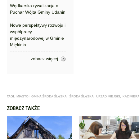
Wędkarska rywalizacja o
Puchar Wójta Gminy Udanin
Nowe perspektywy rozwoju i
współpracy
międzynarodowej w Gminie
Miękinia
zobacz więcej
TAGI:
MIASTO I GMINA ŚRODA ŚLĄSKA
,
ŚRODA ŚLĄSKA
,
URZĄD MIEJSKI
,
KAZIMIER
ZOBACZ TAKŻE