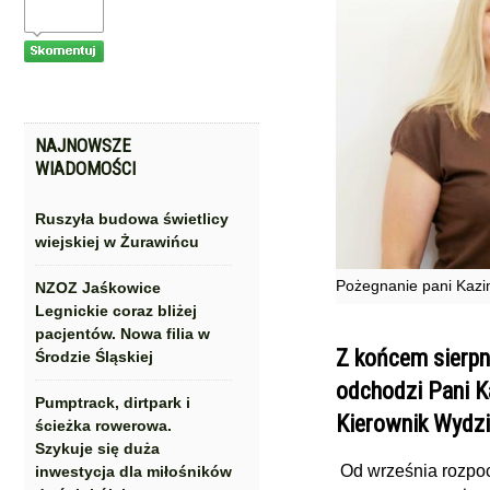
NAJNOWSZE
WIADOMOŚCI
Ruszyła budowa świetlicy
wiejskiej w Żurawińcu
Pożegnanie pani Kazi
NZOZ Jaśkowice
Legnickie coraz bliżej
pacjentów. Nowa filia w
Z końcem sierpni
Środzie Śląskiej
odchodzi Pani 
Pumptrack, dirtpark i
Kierownik Wydzi
ścieżka rowerowa.
Szykuje się duża
Od września rozpoc
inwestycja dla miłośników