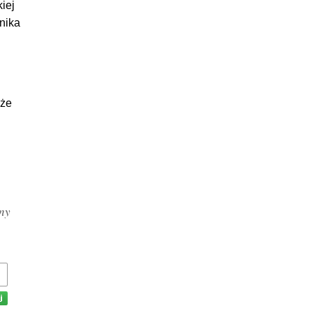
iej
nika
kże
iny