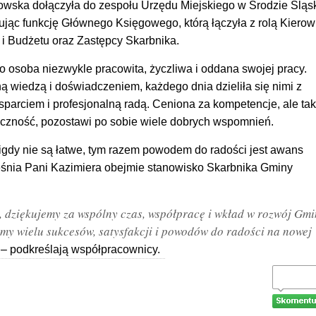
owska dołączyła do zespołu Urzędu Miejskiego w Środzie Śląsk
ując funkcję Głównego Księgowego, którą łączyła z rolą Kierow
i Budżetu oraz Zastępcy Skarbnika.
o osoba niezwykle pracowita, życzliwa i oddana swojej pracy.
 wiedzą i doświadczeniem, każdego dnia dzieliła się nimi z
parciem i profesjonalną radą. Ceniona za kompetencje, ale ta
deczność, pozostawi po sobie wiele dobrych wspomnień.
gdy nie są łatwe, tym razem powodem do radości jest awans
nia Pani Kazimiera obejmie stanowisko Skarbnika Gminy
 dziękujemy za wspólny czas, współpracę i wkład w rozwój Gm
my wielu sukcesów, satysfakcji i powodów do radości na nowej
– podkreślają współpracownicy.