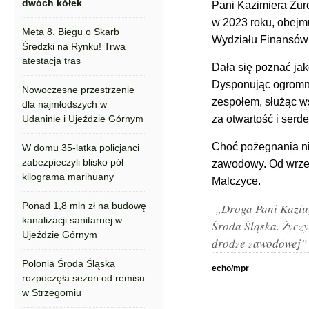
dwóch kółek
Pani Kazimiera Żur
w 2023 roku, obejm
Meta 8. Biegu o Skarb
Wydziału Finansów 
Średzki na Rynku! Trwa
atestacja tras
Dała się poznać jak
Dysponując ogromną
Nowoczesne przestrzenie
zespołem, służąc ws
dla najmłodszych w
Udaninie i Ujeździe Górnym
za otwartość i ser
Choć pożegnania ni
W domu 35-latka policjanci
zabezpieczyli blisko pół
zawodowy. Od wrześ
kilograma marihuany
Malczyce.
Ponad 1,8 mln zł na budowę
„Droga Pani Kaziu,
kanalizacji sanitarnej w
Środa Śląska. Życzy
Ujeździe Górnym
drodze zawodowej”
Polonia Środa Śląska
echo/mpr
rozpoczęła sezon od remisu
w Strzegomiu