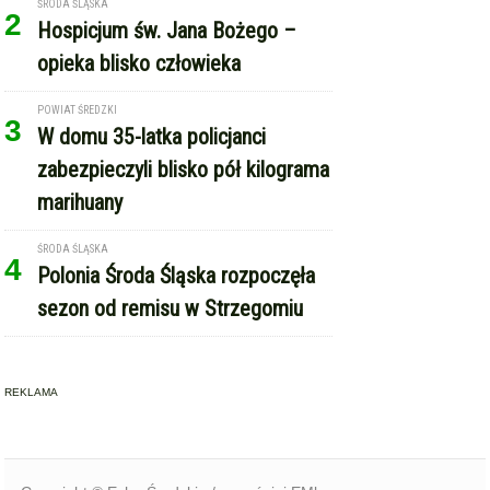
ŚRODA ŚLĄSKA
2
Hospicjum św. Jana Bożego –
opieka blisko człowieka
POWIAT ŚREDZKI
3
W domu 35-latka policjanci
zabezpieczyli blisko pół kilograma
marihuany
ŚRODA ŚLĄSKA
4
Polonia Środa Śląska rozpoczęła
sezon od remisu w Strzegomiu
REKLAMA