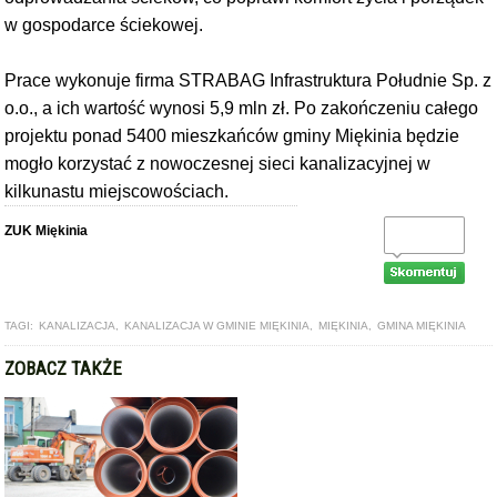
w gospodarce ściekowej.
Prace wykonuje firma STRABAG Infrastruktura Południe Sp. z
o.o., a ich wartość wynosi 5,9 mln zł. Po zakończeniu całego
projektu ponad 5400 mieszkańców gminy Miękinia będzie
mogło korzystać z nowoczesnej sieci kanalizacyjnej w
kilkunastu miejscowościach.
ZUK Miękinia
TAGI:
KANALIZACJA
,
KANALIZACJA W GMINIE MIĘKINIA
,
MIĘKINIA
,
GMINA MIĘKINIA
ZOBACZ TAKŻE