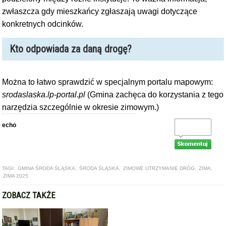
zwłaszcza gdy mieszkańcy zgłaszają uwagi dotyczące
konkretnych odcinków.
Kto odpowiada za daną drogę?
Można to łatwo sprawdzić w specjalnym portalu mapowym:
srodaslaska.lp-portal.pl
(Gmina zachęca do korzystania z tego
narzędzia szczególnie w okresie zimowym.)
echo
TAGI:
GMINA ŚRODA ŚLĄSKA
,
ŚRODA ŚLĄSKA
,
ZIMOWE UTRZYMANIE DRÓG
,
ZIMA
,
ZIMA 2025
ZOBACZ TAKŻE