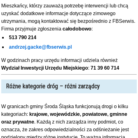
Mieszkańcy, którzy zauważą potrzebę interwencji lub chcą
uzyskać dodatkowe informacje dotyczące zimowego
utrzymania, mogą kontaktować się bezpośrednio z FBSerwis.
Firma przyjmuje zgłoszenia
całodobowo
:
513 790 214
andrzej.gacke@fbserwis.pl
W godzinach pracy urzędu informacji udziela również
Wydział Inwestycji Urzędu Miejskiego
:
71 39 60 714
Różne kategorie dróg – różni zarządcy
W granicach gminy Środa Śląska funkcjonują drogi o kilku
kategoriach:
krajowe, wojewódzkie, powiatowe, gminne
oraz prywatne
. Każdą z nich zarządza inny podmiot, co
oznacza, że zakres odpowiedzialności za odśnieżanie jest
podzielony między różne instytucje. To ważna informacja,