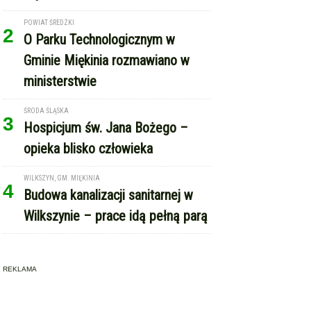
POWIAT ŚREDZKI
2
O Parku Technologicznym w
Gminie Miękinia rozmawiano w
ministerstwie
ŚRODA ŚLĄSKA
3
Hospicjum św. Jana Bożego –
opieka blisko człowieka
WILKSZYN, GM. MIĘKINIA
4
Budowa kanalizacji sanitarnej w
Wilkszynie – prace idą pełną parą
REKLAMA