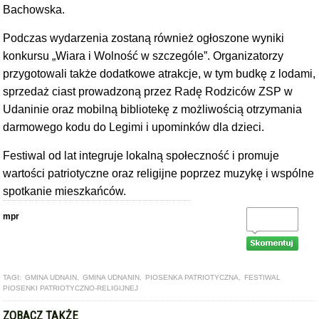
Bachowska.
Podczas wydarzenia zostaną również ogłoszone wyniki
konkursu „Wiara i Wolność w szczególe”. Organizatorzy
przygotowali także dodatkowe atrakcje, w tym budkę z lodami,
sprzedaż ciast prowadzoną przez Radę Rodziców ZSP w
Udaninie oraz mobilną bibliotekę z możliwością otrzymania
darmowego kodu do Legimi i upominków dla dzieci.
Festiwal od lat integruje lokalną społeczność i promuje
wartości patriotyczne oraz religijne poprzez muzykę i wspólne
spotkanie mieszkańców.
mpr
TAGI:
GMINA UDNAIN
,
GMINA UDNANIN
,
PIOSENKA PATRIOTYCZNA
,
FESTIWAL
PIOSENKI PATRIOTYCZNO-RELIGIJNEJ
ZOBACZ TAKŻE