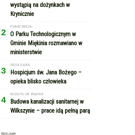
wystąpią na dożynkach w
Krynicznie
POWIAT ŚREDZKI
2
O Parku Technologicznym w
Gminie Miękinia rozmawiano w
ministerstwie
ŚRODA ŚLĄSKA
3
Hospicjum św. Jana Bożego –
opieka blisko człowieka
WILKSZYN, GM. MIĘKINIA
4
Budowa kanalizacji sanitarnej w
Wilkszynie – prace idą pełną parą
REKLAMA