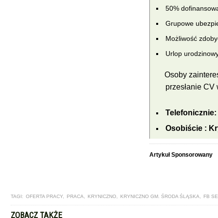
50% dofinansowa
Grupowe ubezpie
Możliwość zdoby
Urlop urodzinow
Osoby zaintere
przesłanie CV 
Telefonicznie
Osobiście : K
Artykuł Sponsorowany
TAGI:
OFERTA PRACY
,
PRACA
,
KRYNICZNO
,
KRYNICZNO GM. ŚRODA ŚLĄSKA
,
FB S
ZOBACZ TAKŻE