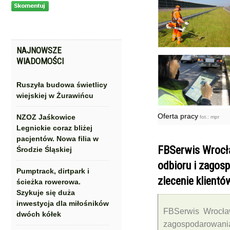
NAJNOWSZE
WIADOMOŚCI
Ruszyła budowa świetlicy
wiejskiej w Żurawińcu
Oferta pracy
NZOZ Jaśkowice
fot.: mpr
Legnickie coraz bliżej
pacjentów. Nowa filia w
FBSerwis Wrocła
Środzie Śląskiej
odbioru i ‎zago
Pumptrack, dirtpark i
zlecenie klientów
ścieżka rowerowa.
Szykuje się duża
inwestycja dla miłośników
FBSerwis Wrocław
dwóch kółek
‎zagospodarowani