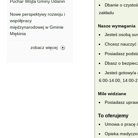
Puchar Wójta Gminy Udanin
Dbanie o czystoś
zakładu
Nowe perspektywy rozwoju i
współpracy
Nasze wymagania
międzynarodowej w Gminie
Miękinia
Jesteś osobą su
Chcesz nauczyć s
zobacz więcej
Posiadasz podst
Dbasz o bezpiecz
Jesteś gotowy/a 
6:00-14:00, 14:00-2
Mile widziane
Posiadasz upraw
To oferujemy
Umowa o pracę o
Opieka medyczna