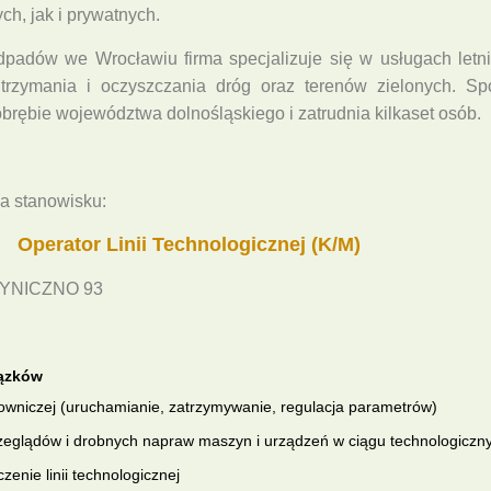
ch, jak i prywatnych.‎
padów we Wrocławiu firma specjalizuje się w usługach letn
trzymania i oczyszczania dróg oraz terenów zielonych. Sp
obrębie województwa dolnośląskiego i zatrudnia kilkaset osób.‎
a stanowisku:
Operator Linii Technologicznej (K/M)
KRYNICZNO 93
iązków
rtowniczej (uruchamianie, zatrzymywanie, regulacja parametrów)
eglądów i drobnych napraw maszyn i urządzeń w ciągu technologicz
enie linii technologicznej