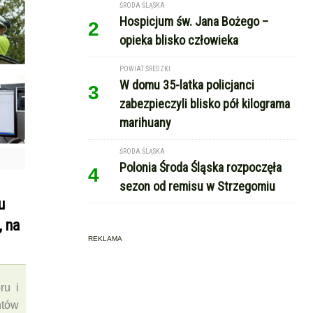
ŚRODA ŚLĄSKA
Hospicjum św. Jana Bożego –
2
opieka blisko człowieka
POWIAT ŚREDZKI
W domu 35-latka policjanci
3
zabezpieczyli blisko pół kilograma
marihuany
ŚRODA ŚLĄSKA
Polonia Środa Śląska rozpoczęła
4
sezon od remisu w Strzegomiu
u
, na
REKLAMA
ru i
ntów