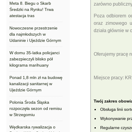
Meta 8. Biegu o Skarb
zarówno ‎publiczny
Średzki na Rynku! Trwa
atestacja tras
Poza odbiorem od
oraz ‎zimowego u
Nowoczesne przestrzenie
działa głównie w ‎
dla najmłodszych w
Udaninie i Ujeździe Górnym
W domu 35-latka policjanci
Oferujemy pracę n
zabezpieczyli blisko pół
kilograma marihuany
Ponad 1,8 mln zł na budowę
Miejsce pracy: 
kanalizacji sanitarnej w
Ujeździe Górnym
Twój zakres obow
Polonia Środa Śląska
rozpoczęła sezon od remisu
Obsługa linii so
w Strzegomiu
Wykonywanie prz
Wędkarska rywalizacja o
Regularne czyszcz