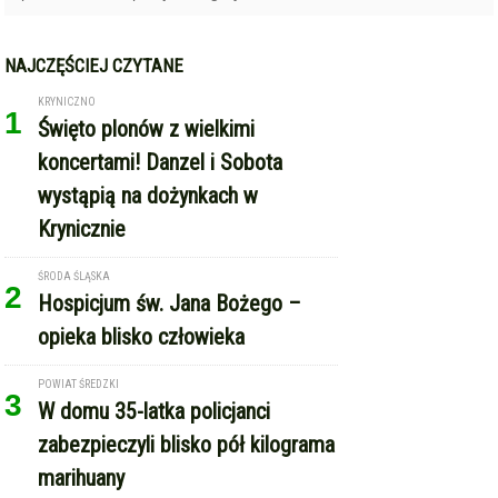
NAJCZĘŚCIEJ CZYTANE
KRYNICZNO
1
Święto plonów z wielkimi
koncertami! Danzel i Sobota
wystąpią na dożynkach w
Krynicznie
ŚRODA ŚLĄSKA
2
Hospicjum św. Jana Bożego –
opieka blisko człowieka
POWIAT ŚREDZKI
3
W domu 35-latka policjanci
zabezpieczyli blisko pół kilograma
marihuany