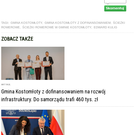
TAGI:
GMINA KOSTOMŁOTY
,
GMINA KOSTOMŁOTY Z DOFINANSOWANIEM
,
ŚCIEŻKI
ROWEROWE
,
ŚCIEŻKI ROWEROWE W GMINIE KOSTOMŁOTY
,
EDWARD KULIG
ZOBACZ TAKŻE
ARTYKUŁ
Gmina Kostomłoty z dofinansowaniem na rozwój
infrastruktury. Do samorządu trafi 460 tys. zł