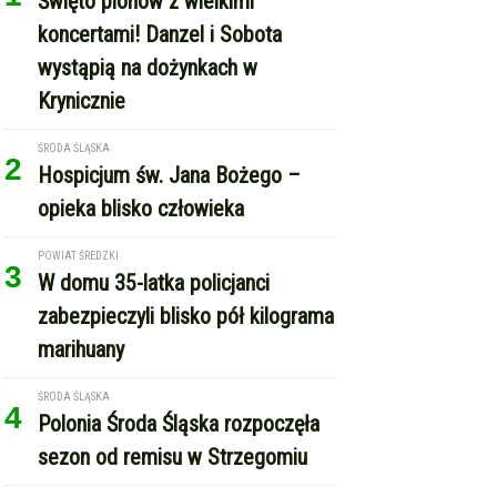
Święto plonów z wielkimi
koncertami! Danzel i Sobota
wystąpią na dożynkach w
Krynicznie
ŚRODA ŚLĄSKA
2
Hospicjum św. Jana Bożego –
opieka blisko człowieka
POWIAT ŚREDZKI
3
W domu 35-latka policjanci
zabezpieczyli blisko pół kilograma
marihuany
ŚRODA ŚLĄSKA
4
Polonia Środa Śląska rozpoczęła
sezon od remisu w Strzegomiu