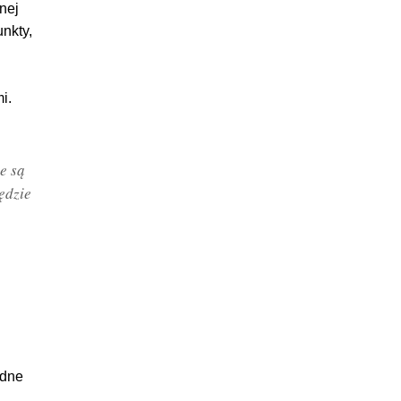
lnej
nkty,
i.
e są
ędzie
ędne