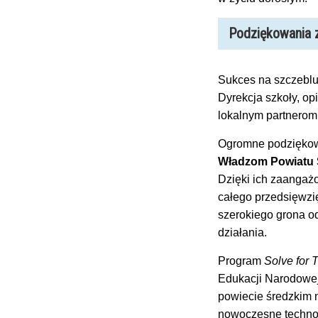
Podziękowania z
Sukces na szczeblu
Dyrekcja szkoły, o
lokalnym partnerom,
Ogromne podziękowa
Władzom Powiatu 
Dzięki ich zaangaż
całego przedsięwzię
szerokiego grona o
działania.
Program
Solve for
Edukacji Narodowej 
powiecie średzkim n
nowoczesne technol