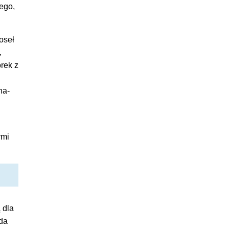
wego,
oseł
,
rek z
na-
ymi
 dla
ada