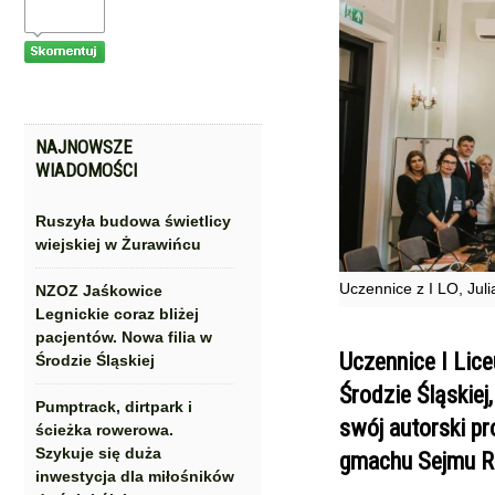
NAJNOWSZE
WIADOMOŚCI
Ruszyła budowa świetlicy
wiejskiej w Żurawińcu
Uczennice z I LO, Jul
NZOZ Jaśkowice
Legnickie coraz bliżej
pacjentów. Nowa filia w
Uczennice I Lic
Środzie Śląskiej
Środzie Śląskiej
Pumptrack, dirtpark i
swój autorski p
ścieżka rowerowa.
Szykuje się duża
gmachu Sejmu R
inwestycja dla miłośników