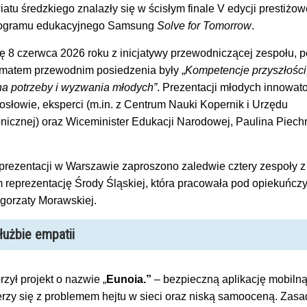
atu średzkiego znalazły się w ścisłym finale V edycji prestiżo
rogramu edukacyjnego Samsung
Solve for Tomorrow
.
ę 8 czerwca 2026 roku z inicjatywy przewodniczącej zespołu, p
Tematem przewodnim posiedzenia były „
Kompetencje przyszłości
na potrzeby i wyzwania młodych”
. Prezentacji młodych innowato
słowie, eksperci (m.in. z Centrum Nauki Kopernik i Urzędu
nicznej) oraz Wiceminister Edukacji Narodowej, Paulina Piech
i prezentacji w Warszawie zaproszono zaledwie cztery zespoły z
m reprezentację Środy Śląskiej, która pracowała pod opiekuńcz
gorzaty Morawskiej.
łużbie empatii
zył projekt o nazwie „
Eunoia.”
– bezpieczną aplikację mobilną
erzy się z problemem hejtu w sieci oraz niską samooceną. Zas