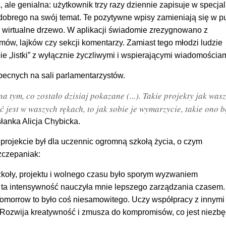
a, ale genialna: użytkownik trzy razy dziennie zapisuje w specja
dobrego na swój temat. Te pozytywne wpisy zamieniają się w pu
e wirtualne drzewo. W aplikacji świadomie zrezygnowano z
mów, lajków czy sekcji komentarzy. Zamiast tego młodzi ludzie
e „listki” z wyłącznie życzliwymi i wspierającymi wiadomościam
becnych na sali parlamentarzystów.
 tym, co zostało dzisiaj pokazane (...). Takie projekty jak wasz
ć jest w waszych rękach, to jak sobie je wymarzycie, takie ono b
anka Alicja Chybicka.
projekcie był dla uczennic ogromną szkołą życia, o czym
zczepaniak:
koły, projektu i wolnego czasu było sporym wyzwaniem
to ta intensywność nauczyła mnie lepszego zarządzania czasem.
Tomorrow to było coś niesamowitego. Uczy współpracy z innymi
Rozwija kreatywność i zmusza do kompromisów, co jest niezb