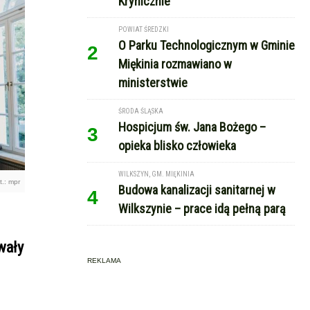
Krynicznie
POWIAT ŚREDZKI
O Parku Technologicznym w Gminie
2
Miękinia rozmawiano w
ministerstwie
ŚRODA ŚLĄSKA
Hospicjum św. Jana Bożego –
3
opieka blisko człowieka
WILKSZYN, GM. MIĘKINIA
t.: mpr
Budowa kanalizacji sanitarnej w
4
Wilkszynie – prace idą pełną parą
wały
REKLAMA