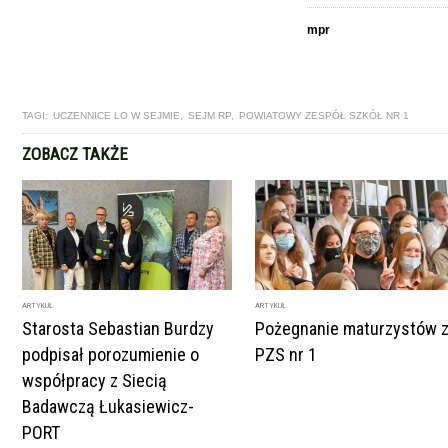
mpr
TAGI:
UCZENNICE LO W SEJMIE
,
SEJM RP
,
POWIATOWY ZESPÓŁ SZKÓŁ NR 1
ZOBACZ TAKŻE
ARTYKUŁ
ARTYKUŁ
Starosta Sebastian Burdzy
Pożegnanie maturzystów 
podpisał porozumienie o
PZS nr 1
współpracy z Siecią
Badawczą Łukasiewicz-
PORT