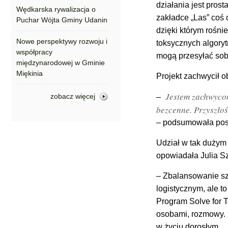
działania jest prost
Wędkarska rywalizacja o
zakładce „Las” coś 
Puchar Wójta Gminy Udanin
dzięki którym rośni
Nowe perspektywy rozwoju i
toksycznych algoryt
współpracy
mogą przesyłać sobi
międzynarodowej w Gminie
Miękinia
Projekt zachwycił o
Jestem zachwycona
zobacz więcej
–
bezcenne. Przyszłoś
– podsumowała posł
Udział w tak dużym 
opowiadała Julia S
– Zbalansowanie sz
logistycznym, ale 
Program Solve for 
osobami, rozmowy. 
w życiu dorosłym.