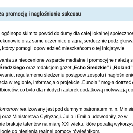
a promocję i nagłośnienie sukcesu
 ogólnopolskim to powód do dumy dla całej lokalnej społecznoś
piekunowie oraz same uczennice pragną serdecznie podziękow
 którzy pomogli opowiedzieć mieszkańcom o tej inicjatywie.
nia za nieocenione wsparcie medialne i promocyjne należą s
Średzkiego
oraz redakcjom gazet „
Echo Średzkie”
i „
Roland”
owaniu, regularnemu śledzeniu postępów zespołu i nagłośnieni
cia w regionie, informacja o projekcie „Eunoia.” mogła dotrzeć
dbiorców, co było dla młodych autorek dodatkową motywacją d
 Tomorrow
realizowany jest pod dumnym patronatem m.in. Minist
oraz Ministerstwa Cyfryzacji. Julia i Emilia udowodniły, że w
ie brakuje talentów na miarę XXI wieku, które potrafią wykorzy
ogie do niesienia realnej pomocy rówieśnikom.