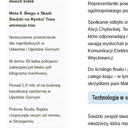
dwóch kółek
Reprezentantki powi
ogólnopolskiego p
Meta 8. Biegu o Skarb
Średzki na Rynku! Trwa
Spotkanie odbyło si
atestacja tras
Alicji Chybickiej. 
które odpowiadają 
Nowoczesne przestrzenie
dla najmłodszych w
uwagą wysłuchali po
Udaninie i Ujeździe Górnym
Komunikacji Elektro
Więckiewicz.
W domu 35-latka policjanci
zabezpieczyli blisko pół
Do ścisłego finału 
kilograma marihuany
całego kraju – w ty
skrzydłami pani Mał
Ponad 1,8 mln zł na budowę
kanalizacji sanitarnej w
Technologia w s
Ujeździe Górnym
Polonia Środa Śląska
rozpoczęła sezon od remisu
Średzki zespół stwor
w Strzegomiu
młodzieży, która mi