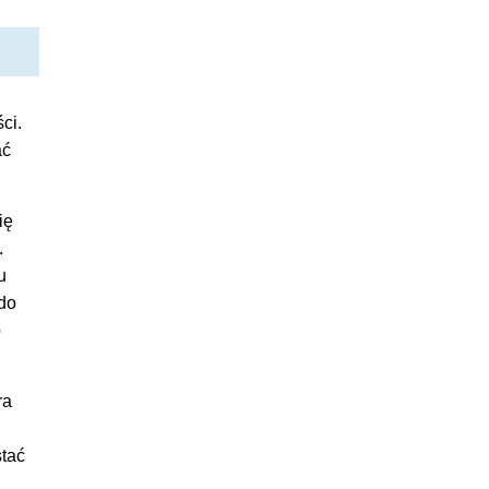
ci.
ać
ię
.
u
 do
o
ra
stać