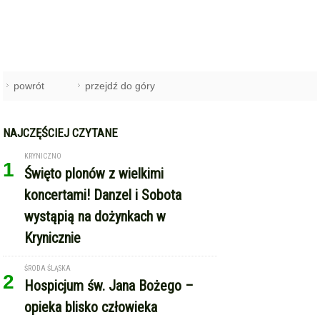
powrót
przejdź do góry
NAJCZĘŚCIEJ CZYTANE
KRYNICZNO
1
Święto plonów z wielkimi
koncertami! Danzel i Sobota
wystąpią na dożynkach w
Krynicznie
ŚRODA ŚLĄSKA
2
Hospicjum św. Jana Bożego –
opieka blisko człowieka