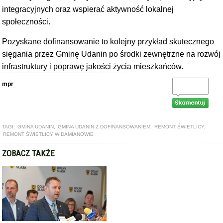
integracyjnych oraz wspierać aktywność lokalnej
społeczności.
Pozyskane dofinansowanie to kolejny przykład skutecznego
sięgania przez Gminę Udanin po środki zewnętrzne na rozwój
infrastruktury i poprawę jakości życia mieszkańców.
mpr
TAGI:
GMINA UDANIN
,
GMINA UDANIN Z DOFINANSOWANIEM
,
REMONT ŚWIETLICY
,
REMONT ŚWIETLICY W DAMIANOWIE
ZOBACZ TAKŻE