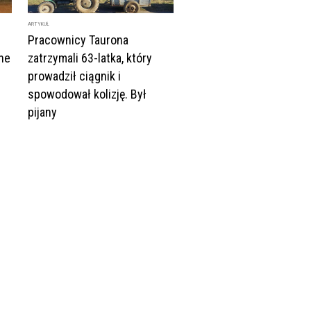
ARTYKUŁ
Pracownicy Taurona
jne
zatrzymali 63-latka, który
prowadził ciągnik i
spowodował kolizję. Był
pijany