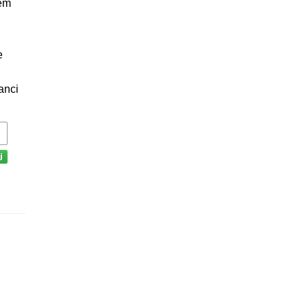
rem
e
anci