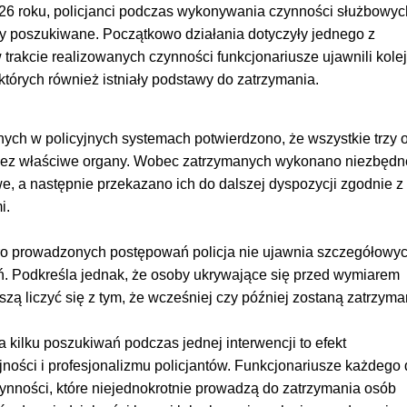
2026 roku, policjanci podczas wykonywania czynności służbowyc
by poszukiwane. Początkowo działania dotyczyły jednego z
trakcie realizowanych czynności funkcjonariusze ujawnili kole
tórych również istniały podstawy do zatrzymania.
ych w policyjnych systemach potwierdzono, że wszystkie trzy 
zez właściwe organy. Wobec zatrzymanych wykonano niezbędn
, a następnie przekazano ich do dalszej dyspozycji zgodnie z
i.
o prowadzonych postępowań policja nie ujawnia szczegółowy
 Podkreśla jednak, że osoby ukrywające się przed wymiarem
zą liczyć się z tym, że wcześniej czy później zostaną zatrzyma
a kilku poszukiwań podczas jednej interwencji to efekt
ności i profesjonalizmu policjantów. Funkcjonariusze każdego 
ynności, które niejednokrotnie prowadzą do zatrzymania osób