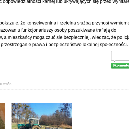
ć odpowiedzialności karnej lub ukrywających się przed wymia
k” pokazuje, że konsekwentna i rzetelna służba przynosi wymiern
gażowaniu funkcjonariuszy osoby poszukiwane trafiają do
, a mieszkańcy mogą czuć się bezpieczniej, wiedząc, że policj
 przestrzeganie prawa i bezpieczeństwo lokalnej społeczności.
CH OSÓB