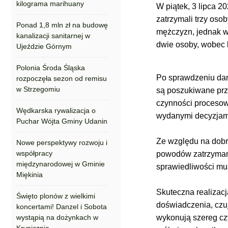
kilograma marihuany
W piątek, 3 lipca 
zatrzymali trzy oso
Ponad 1,8 mln zł na budowę
mężczyzn, jednak w 
kanalizacji sanitarnej w
dwie osoby, wobec k
Ujeździe Górnym
Polonia Środa Śląska
Po sprawdzeniu dan
rozpoczęła sezon od remisu
w Strzegomiu
są poszukiwane pr
czynności procesowe
Wędkarska rywalizacja o
wydanymi decyzjam
Puchar Wójta Gminy Udanin
Ze względu na dobr
Nowe perspektywy rozwoju i
współpracy
powodów zatrzymań.
międzynarodowej w Gminie
sprawiedliwości mus
Miękinia
Skuteczna realizacj
Święto plonów z wielkimi
doświadczenia, czuj
koncertami! Danzel i Sobota
wystąpią na dożynkach w
wykonują szereg cz