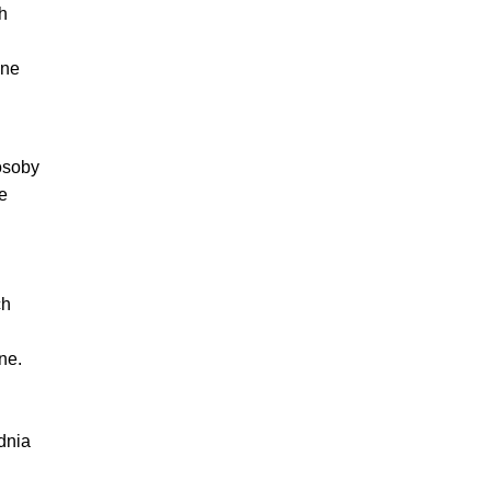
h
jne
osoby
e
ch
ne.
dnia