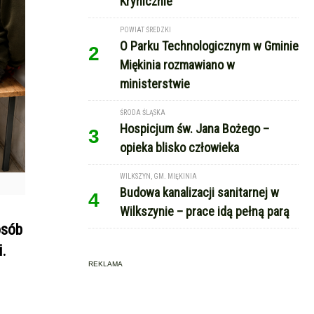
Krynicznie
POWIAT ŚREDZKI
O Parku Technologicznym w Gminie
2
Miękinia rozmawiano w
ministerstwie
ŚRODA ŚLĄSKA
Hospicjum św. Jana Bożego –
3
opieka blisko człowieka
WILKSZYN, GM. MIĘKINIA
Budowa kanalizacji sanitarnej w
4
Wilkszynie – prace idą pełną parą
osób
i.
REKLAMA