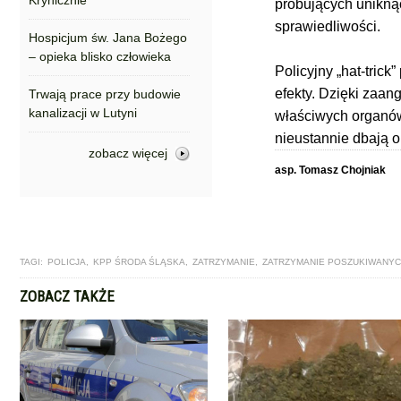
Krynicznie
próbujących unikną
sprawiedliwości.
Hospicjum św. Jana Bożego
– opieka blisko człowieka
Policyjny „hat-tric
efekty. Dzięki zaan
Trwają prace przy budowie
kanalizacji w Lutyni
właściwych organów
nieustannie dbają o
zobacz więcej
asp. Tomasz Chojniak
TAGI:
POLICJA
,
KPP ŚRODA ŚLĄSKA
,
ZATRZYMANIE
,
ZATRZYMANIE POSZUKIWANY
ZOBACZ TAKŻE