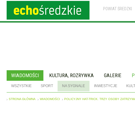
POWIAT ŚREDZKI
WIADOMOŚCI
KULTURA, ROZRYWKA
GALERIE
P
WSZYSTKIE
SPORT
NA SYGNALE
INWESTYCJE
KUL
STRONA GŁÓWNA
WIADOMOŚCI
POLICYJNY HAT-TRICK. TRZY OSOBY ZATRZY