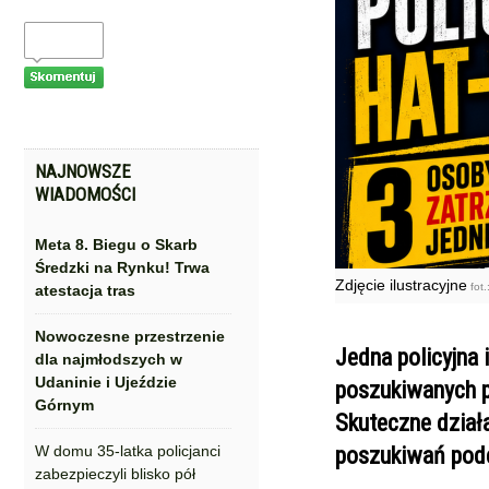
NAJNOWSZE
WIADOMOŚCI
Meta 8. Biegu o Skarb
Średzki na Rynku! Trwa
Zdjęcie ilustracyjne
fot.
atestacja tras
Nowoczesne przestrzenie
Jedna policyjna
dla najmłodszych w
Udaninie i Ujeździe
poszukiwanych p
Górnym
Skuteczne działa
W domu 35-latka policjanci
poszukiwań podc
zabezpieczyli blisko pół