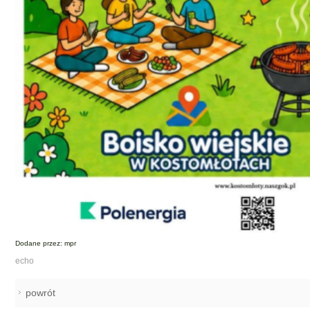
Dodane przez: mpr
echo
powrót