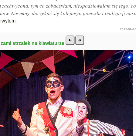
 zachwycona, tym co zobaczyłam, niespodziewałam się tego, co
show. Nie mogę doczekać się kolejnego pomysłu i realizacji nas
chwytem.
2022-09-26
szami strzałek na klawiaturze