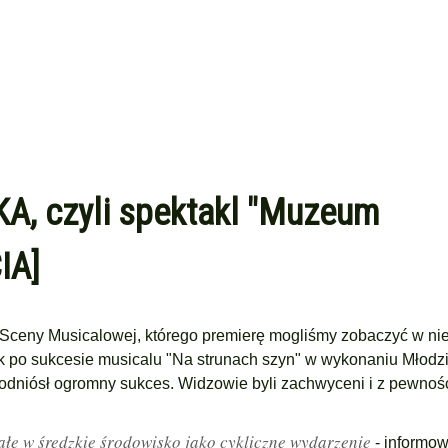
A, czyli spektakl "Muzeum
IA]
 Sceny Musicalowej, którego premierę mogliśmy zobaczyć w nie
 po sukcesie musicalu "Na strunach szyn" w wykonaniu Młod
 odniósł ogromny sukces. Widzowie byli zachwyceni i z pewnoś
ałe w średzkie środowisko jako cykliczne wydarzenie
- informow