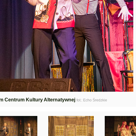
m Centrum Kultury Alternatywnej
fot.: Echo Średzkie