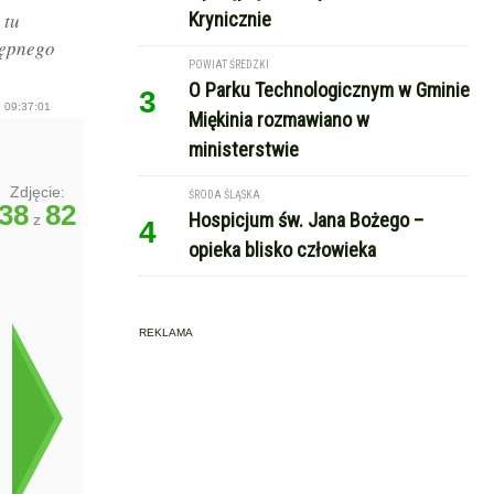
 tu
Krynicznie
tępnego
POWIAT ŚREDZKI
O Parku Technologicznym w Gminie
3
 09:37:01
Miękinia rozmawiano w
ministerstwie
Zdjęcie:
ŚRODA ŚLĄSKA
38
82
Hospicjum św. Jana Bożego –
z
4
opieka blisko człowieka
REKLAMA