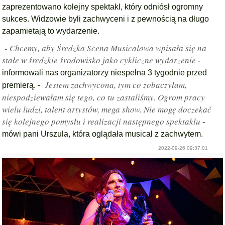
zaprezentowano kolejny spektakl, który odniósł ogromny
sukces. Widzowie byli zachwyceni i z pewnością na długo
zapamietają to wydarzenie.
- Chcemy, aby Średzka Scena Musicalowa wpisała się na
stałe w średzkie środowisko jako cykliczne wydarzenie
-
informowali nas organizatorzy niespełna 3 tygodnie przed
Jestem zachwycona, tym co zobaczyłam,
premierą. -
niespodziewałam się tego, co tu zastaliśmy. Ogrom pracy
wielu ludzi, talent artystów, mega show. Nie mogę doczekać
się kolejnego pomysłu i realizacji następnego spektaklu
-
mówi pani Urszula, która oglądała musical z zachwytem.
2022-09-26 09:37:01