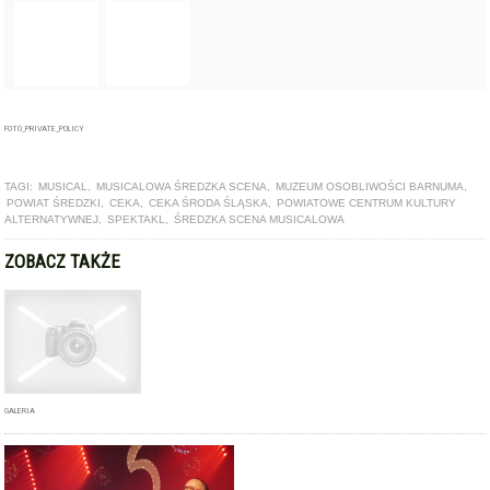
TAGI:
MUSICAL
,
MUSICALOWA ŚREDZKA SCENA
,
MUZEUM OSOBLIWOŚCI BARNUMA
,
POWIAT ŚREDZKI
,
CEKA
,
CEKA ŚRODA ŚLĄSKA
,
POWIATOWE CENTRUM KULTURY
ALTERNATYWNEJ
,
SPEKTAKL
,
ŚREDZKA SCENA MUSICALOWA
ZOBACZ TAKŻE
GALERIA
GALERIA
5-lecie Powiatowego Centrum Kultury Alternatywnej w