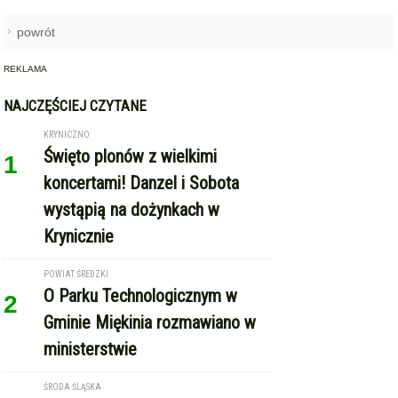
KRYNICZNO
Święto plonów z wielkimi
1
koncertami! Danzel i Sobota
wystąpią na dożynkach w
Krynicznie
POWIAT ŚREDZKI
O Parku Technologicznym w
2
Gminie Miękinia rozmawiano w
ministerstwie
ŚRODA ŚLĄSKA
Hospicjum św. Jana Bożego –
3
opieka blisko człowieka
WILKSZYN, GM. MIĘKINIA
Budowa kanalizacji sanitarnej w
4