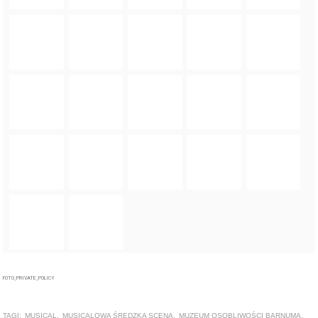
FOTO_PRIVATE_POLICY
TAGI:
MUSICAL
,
MUSICALOWA ŚREDZKA SCENA
,
MUZEUM OSOBLIWOŚCI BARNUMA
,
POWIAT ŚREDZKI
,
CEKA
,
CEKA ŚRODA ŚLĄSKA
,
POWIATOWE CENTRUM KULTURY
ALTERNATYWNEJ
,
SPEKTAKL
,
ŚREDZKA SCENA MUSICALOWA
ZOBACZ TAKŻE