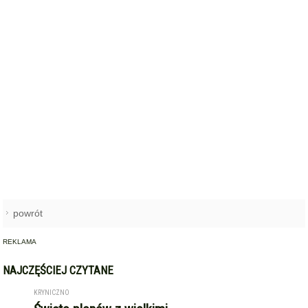
powrót
REKLAMA
NAJCZĘŚCIEJ CZYTANE
KRYNICZNO
Święto plonów z wielkimi
1
koncertami! Danzel i Sobota
wystąpią na dożynkach w