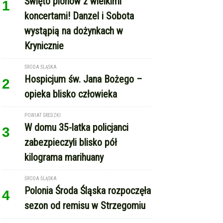
Krynicznie
ŚRODA ŚLĄSKA
Hospicjum św. Jana Bożego –
2
opieka blisko człowieka
POWIAT ŚREDZKI
W domu 35-latka policjanci
3
zabezpieczyli blisko pół
kilograma marihuany
ŚRODA ŚLĄSKA
Polonia Środa Śląska rozpoczęła
4
sezon od remisu w Strzegomiu
REKLAMA