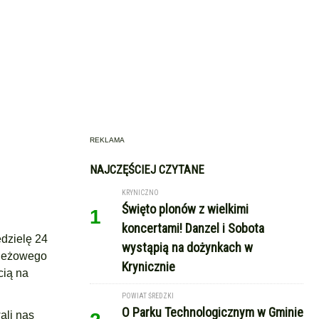
REKLAMA
NAJCZĘŚCIEJ CZYTANE
KRYNICZNO
Święto plonów z wielkimi
1
koncertami! Danzel i Sobota
dzielę 24
wystąpią na dożynkach w
zieżowego
Krynicznie
cią na
POWIAT ŚREDZKI
O Parku Technologicznym w Gminie
ali nas