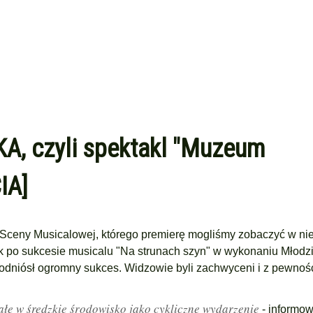
A, czyli spektakl "Muzeum
IA]
 Sceny Musicalowej, którego premierę mogliśmy zobaczyć w nie
 po sukcesie musicalu "Na strunach szyn" w wykonaniu Młod
 odniósł ogromny sukces. Widzowie byli zachwyceni i z pewnoś
ałe w średzkie środowisko jako cykliczne wydarzenie
- informow