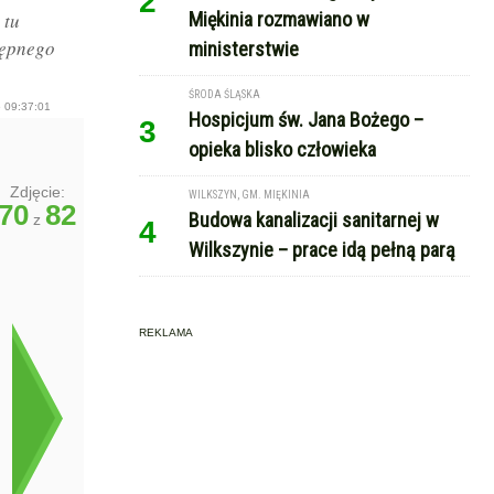
2
 tu
Miękinia rozmawiano w
tępnego
ministerstwie
ŚRODA ŚLĄSKA
 09:37:01
Hospicjum św. Jana Bożego –
3
opieka blisko człowieka
Zdjęcie:
WILKSZYN, GM. MIĘKINIA
70
82
Budowa kanalizacji sanitarnej w
z
4
Wilkszynie – prace idą pełną parą
REKLAMA