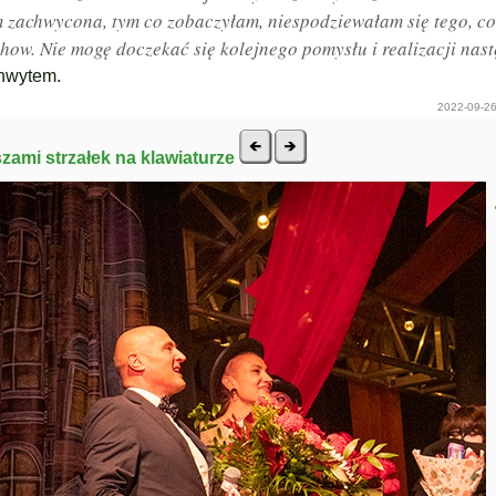
 zachwycona, tym co zobaczyłam, niespodziewałam się tego, co
show. Nie mogę doczekać się kolejnego pomysłu i realizacji nas
chwytem.
2022-09-26
szami strzałek na klawiaturze