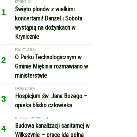
KRYNICZNO
Święto plonów z wielkimi
1
koncertami! Danzel i Sobota
wystąpią na dożynkach w
Krynicznie
POWIAT ŚREDZKI
O Parku Technologicznym w
2
Gminie Miękinia rozmawiano w
ministerstwie
ŚRODA ŚLĄSKA
Hospicjum św. Jana Bożego –
3
opieka blisko człowieka
WILKSZYN, GM. MIĘKINIA
Budowa kanalizacji sanitarnej w
4
Wilkszynie – prace idą pełną