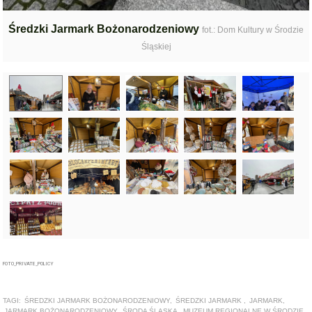
Średzki Jarmark Bożonarodzeniowy
fot.: Dom Kultury w Środzie
Śląskiej
FOTO_PRIVATE_POLICY
TAGI:
ŚREDZKI JARMARK BOŻONARODZENIOWY
,
ŚREDZKI JARMARK
,
JARMARK
,
JARMARK BOŻONARODZENIOWY
,
ŚRODA ŚLĄSKA
,
MUZEUM REGIONALNE W ŚRODZIE