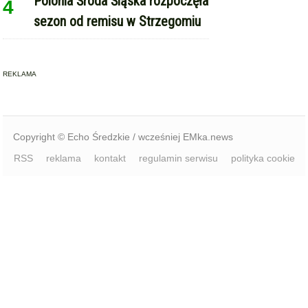
Polonia Środa Śląska rozpoczęła
4
sezon od remisu w Strzegomiu
REKLAMA
Copyright © Echo Średzkie / wcześniej EMka.news
RSS
reklama
kontakt
regulamin serwisu
polityka cookie