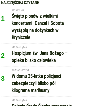
NAJCZĘŚCIEJ CZYTANE
KRYNICZNO
Święto plonów z wielkimi
1
koncertami! Danzel i Sobota
wystąpią na dożynkach w
Krynicznie
ŚRODA ŚLĄSKA
Hospicjum św. Jana Bożego –
2
opieka blisko człowieka
POWIAT ŚREDZKI
W domu 35-latka policjanci
3
zabezpieczyli blisko pół
kilograma marihuany
ŚRODA ŚLĄSKA