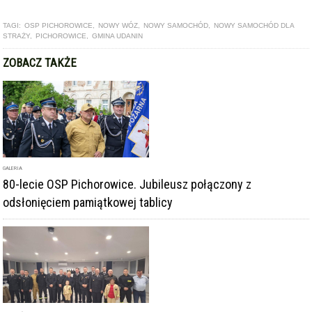
TAGI:
OSP PICHOROWICE
,
NOWY WÓZ
,
NOWY SAMOCHÓD
,
NOWY SAMOCHÓD DLA
STRAŻY
,
PICHOROWICE
,
GMINA UDANIN
ZOBACZ TAKŻE
GALERIA
80-lecie OSP Pichorowice. Jubileusz połączony z
odsłonięciem pamiątkowej tablicy