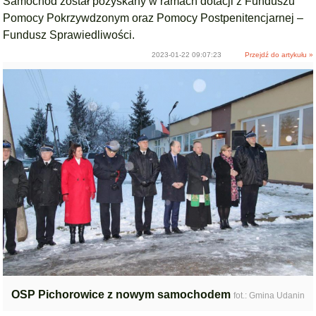
Samochód został pozyskany w ramach dotacji z Funduszu
Pomocy Pokrzywdzonym oraz Pomocy Postpenitencjarnej –
Fundusz Sprawiedliwości.
2023-01-22 09:07:23
Przejdź do artykułu »
OSP Pichorowice z nowym samochodem
fot.: Gmina Udanin