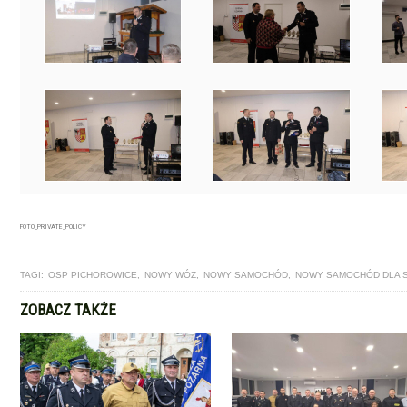
FOTO_PRIVATE_POLICY
TAGI:
OSP PICHOROWICE
,
NOWY WÓZ
,
NOWY SAMOCHÓD
,
NOWY SAMOCHÓD DLA 
ZOBACZ TAKŻE