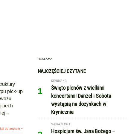
REKLAMA
NAJCZĘŚCIEJ CZYTANE
KRYNICZNO
ruktury
Święto plonów z wielkimi
1
pu pick-up
koncertami! Danzel i Sobota
 wozu
wystąpią na dożynkach w
jciech
Krynicznie
ej –
ŚRODA ŚLĄSKA
jdź do artykułu »
Hospicjum św. Jana Bożego –