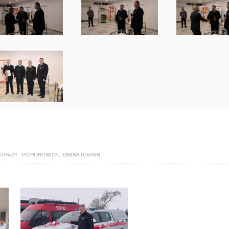
STRAŻY
,
PICHOROWICE
,
GMINA UDANIN