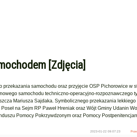
mochodem [Zdjęcia]
ego przekazania samochodu oraz przyjęcie OSP Pichorowice w st
e nowego samochodu techniczno-operacyjno-rozpoznawczego ty
szcza Mariusza Sajdaka. Symbolicznego przekazania lekkiego
, Poseł na Sejm RP Paweł Hreniak oraz Wójt Gminy Udanin Wo
Funduszu Pomocy Pokrzywdzonym oraz Pomocy Postpenitencjarn
2023-01-22 09:07:23
Prze