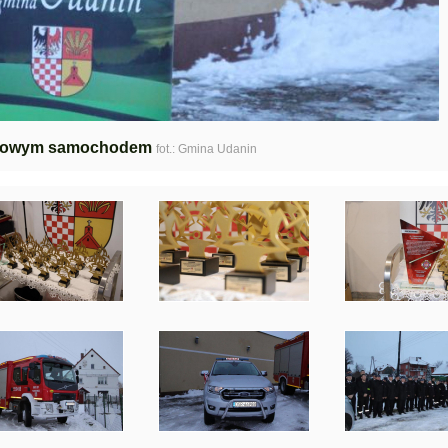
 nowym samochodem
fot.: Gmina Udanin