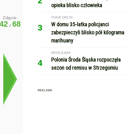
2
opieka blisko człowieka
Zdjęcie:
POWIAT ŚREDZKI
42
68
W domu 35-latka policjanci
z
3
zabezpieczyli blisko pół kilograma
marihuany
ŚRODA ŚLĄSKA
Polonia Środa Śląska rozpoczęła
4
sezon od remisu w Strzegomiu
REKLAMA