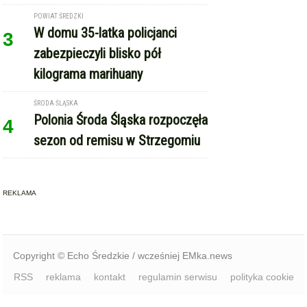
3
zabezpieczyli blisko pół
kilograma marihuany
ŚRODA ŚLĄSKA
Polonia Środa Śląska rozpoczęła
4
sezon od remisu w Strzegomiu
REKLAMA
Copyright © Echo Średzkie / wcześniej EMka.news
RSS
reklama
kontakt
regulamin serwisu
polityka cookie