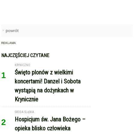
powrót
REKLAMA
NAJCZĘŚCIEJ CZYTANE
KRYNICZNO
Święto plonów z wielkimi
1
koncertami! Danzel i Sobota
wystąpią na dożynkach w
Krynicznie
ŚRODA ŚLĄSKA
Hospicjum św. Jana Bożego –
2
opieka blisko człowieka
POWIAT ŚREDZKI
W domu 35-latka policjanci