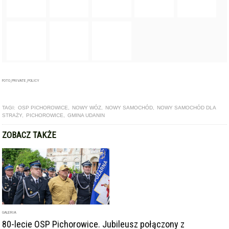
FOTO_PRIVATE_POLICY
TAGI:
OSP PICHOROWICE
,
NOWY WÓZ
,
NOWY SAMOCHÓD
,
NOWY SAMOCHÓD DLA
STRAŻY
,
PICHOROWICE
,
GMINA UDANIN
ZOBACZ TAKŻE
GALERIA
80-lecie OSP Pichorowice. Jubileusz połączony z
odsłonięciem pamiątkowej tablicy