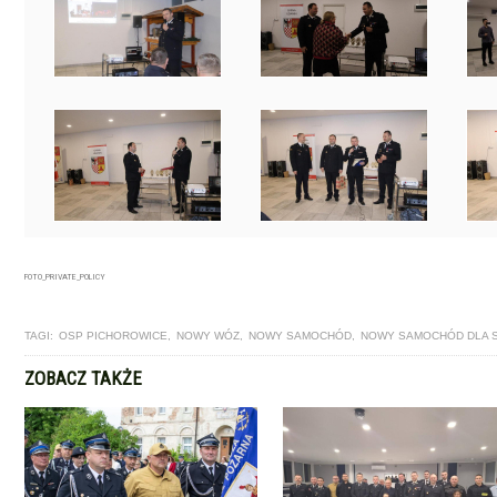
FOTO_PRIVATE_POLICY
TAGI:
OSP PICHOROWICE
,
NOWY WÓZ
,
NOWY SAMOCHÓD
,
NOWY SAMOCHÓD DLA 
ZOBACZ TAKŻE