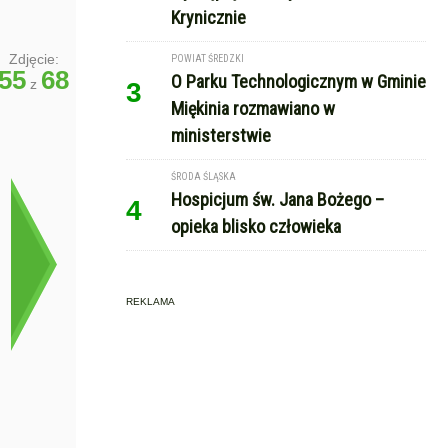
Krynicznie
Zdjęcie:
POWIAT ŚREDZKI
55
68
O Parku Technologicznym w Gminie
z
3
Miękinia rozmawiano w
ministerstwie
ŚRODA ŚLĄSKA
Hospicjum św. Jana Bożego –
4
opieka blisko człowieka
REKLAMA