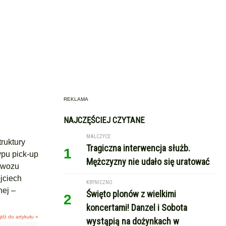
REKLAMA
NAJCZĘŚCIEJ CZYTANE
MALCZYCE
ruktury
Tragiczna interwencja służb.
1
pu pick-up
Mężczyzny nie udało się uratować
 wozu
jciech
KRYNICZNO
ej –
Święto plonów z wielkimi
2
koncertami! Danzel i Sobota
jdź do artykułu »
wystąpią na dożynkach w