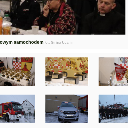
 nowym samochodem
fot.: Gmina Udanin