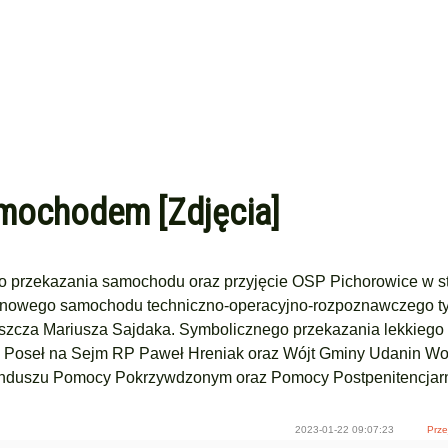
mochodem [Zdjęcia]
ego przekazania samochodu oraz przyjęcie OSP Pichorowice w st
e nowego samochodu techniczno-operacyjno-rozpoznawczego ty
szcza Mariusza Sajdaka. Symbolicznego przekazania lekkiego
, Poseł na Sejm RP Paweł Hreniak oraz Wójt Gminy Udanin Wo
Funduszu Pomocy Pokrzywdzonym oraz Pomocy Postpenitencjarn
2023-01-22 09:07:23
Prze