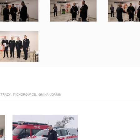
STRAŻY
,
PICHOROWICE
,
GMINA UDANIN