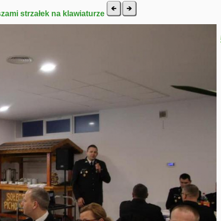
szami strzałek na klawiaturze