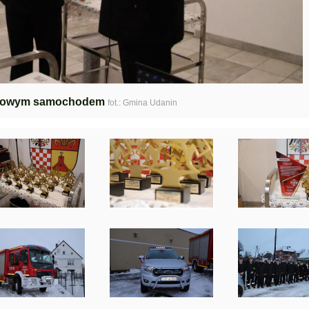
 nowym samochodem
fot.: Gmina Udanin