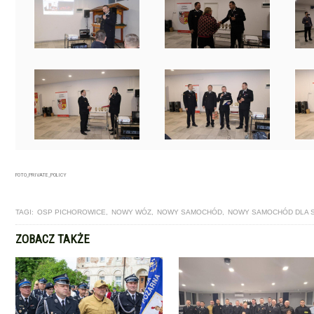
FOTO_PRIVATE_POLICY
TAGI:
OSP PICHOROWICE
,
NOWY WÓZ
,
NOWY SAMOCHÓD
,
NOWY SAMOCHÓD DLA 
ZOBACZ TAKŻE