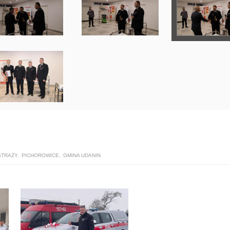
STRAŻY
,
PICHOROWICE
,
GMINA UDANIN