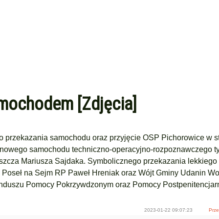
mochodem [Zdjęcia]
ego przekazania samochodu oraz przyjęcie OSP Pichorowice w st
e nowego samochodu techniczno-operacyjno-rozpoznawczego ty
szcza Mariusza Sajdaka. Symbolicznego przekazania lekkiego
, Poseł na Sejm RP Paweł Hreniak oraz Wójt Gminy Udanin Wo
Funduszu Pomocy Pokrzywdzonym oraz Pomocy Postpenitencjarn
2023-01-22 09:07:23
Prze