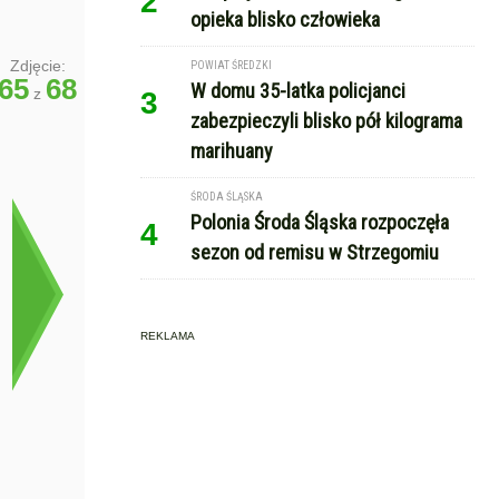
2
opieka blisko człowieka
Zdjęcie:
POWIAT ŚREDZKI
65
68
W domu 35-latka policjanci
z
3
zabezpieczyli blisko pół kilograma
marihuany
ŚRODA ŚLĄSKA
Polonia Środa Śląska rozpoczęła
4
sezon od remisu w Strzegomiu
REKLAMA