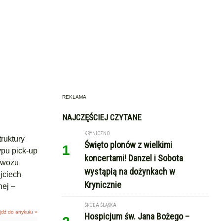
REKLAMA
NAJCZĘŚCIEJ CZYTANE
KRYNICZNO
ruktury
Święto plonów z wielkimi
1
pu pick-up
koncertami! Danzel i Sobota
 wozu
wystąpią na dożynkach w
jciech
Krynicznie
ej –
ŚRODA ŚLĄSKA
jdź do artykułu »
Hospicjum św. Jana Bożego –