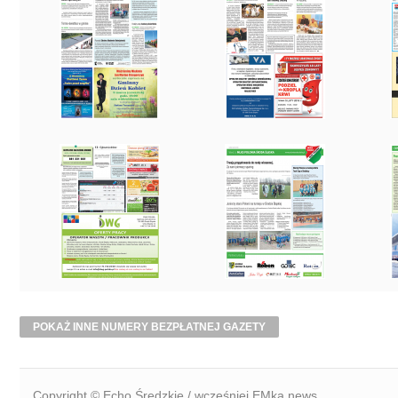
POKAŻ INNE NUMERY BEZPŁATNEJ GAZETY
Copyright © Echo Średzkie / wcześniej EMka.news