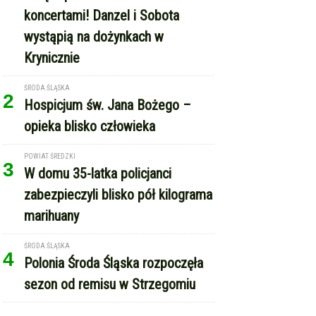
koncertami! Danzel i Sobota
wystąpią na dożynkach w
Krynicznie
ŚRODA ŚLĄSKA
2
Hospicjum św. Jana Bożego –
opieka blisko człowieka
POWIAT ŚREDZKI
3
W domu 35-latka policjanci
zabezpieczyli blisko pół kilograma
marihuany
ŚRODA ŚLĄSKA
4
Polonia Środa Śląska rozpoczęła
sezon od remisu w Strzegomiu