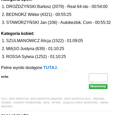
DROŻDŻYŃSKI Bartosz (2079) - Real 64-sto - 00:54:00
BEDNORZ Wiktor (4321) - 00:55:25
STAWORZYŃSKI Jan (106) - Autobezbik. Com - 00:55:32
Kategoria kobiet:
SZULMANOWICZ Alicja (1522) - 01:09:05
MIĄSO Justyna (639) - 01:10:25
ROSSA Sylwia (1252) - 01:10:25
Pełne wyniki dostępne
TUTAJ
.
echo
TAGI:
BIKE MARATON
,
BIKE MARATON MIĘKINIA
,
BIKE MARATON 2021
,
MIĘKINIA
,
ROWER
,
ZAWODY ROWEROWE
,
BIKE
,
WYNIKI
,
ZDJĘCIA Z BIKE MARATONU
,
GMINA
MIĘKINIA