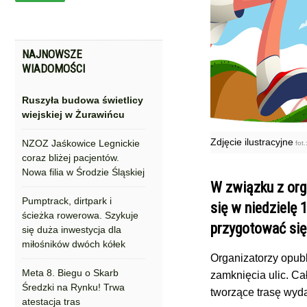
NAJNOWSZE
WIADOMOŚCI
Ruszyła budowa świetlicy
wiejskiej w Żurawińcu
Zdjęcie ilustracyjne
NZOZ Jaśkowice Legnickie
fot.
coraz bliżej pacjentów.
Nowa filia w Środzie Śląskiej
W związku z org
Pumptrack, dirtpark i
się w niedzielę
ścieżka rowerowa. Szykuje
przygotować się
się duża inwestycja dla
miłośników dwóch kółek
Organizatorzy opub
Meta 8. Biegu o Skarb
zamknięcia ulic. Ca
Średzki na Rynku! Trwa
tworzące trasę wyda
atestacja tras