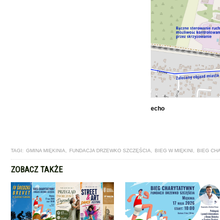
echo
TAGI:
GMINA MIĘKINIA
,
FUNDACJA DRZEWKO SZCZĘŚCIA
,
BIEG W MIĘKINI
,
BIEG CH
ZOBACZ TAKŻE