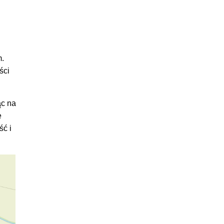
m.
ści
ąc na
e
ść i