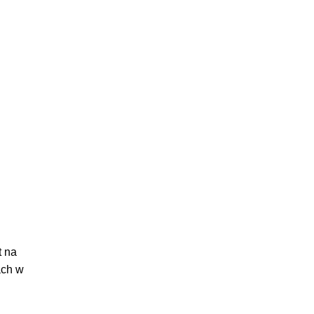
t na
ach w