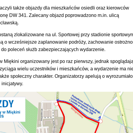
aczyli także objazdy dla mieszkańców osiedli oraz kierowców
ronę DW 341. Zalecany objazd poprowadzono m.in. ulicą
cławską.
zostaną zlokalizowane na ul. Sportowej przy stadionie sportowy
są o wcześniejsze zaplanowanie podróży, zachowanie ostrożno
ę do poleceń służb zabezpieczających wydarzenie.
 Miękini organizowany jest po raz pierwszy, jednak spoglądaj
 przyciąga wielu uczestników i mieszkańców, a wydarzenie ma ni
 także społeczny charakter. Organizatorzy apelują o wyrozumiało
inicjatywy.