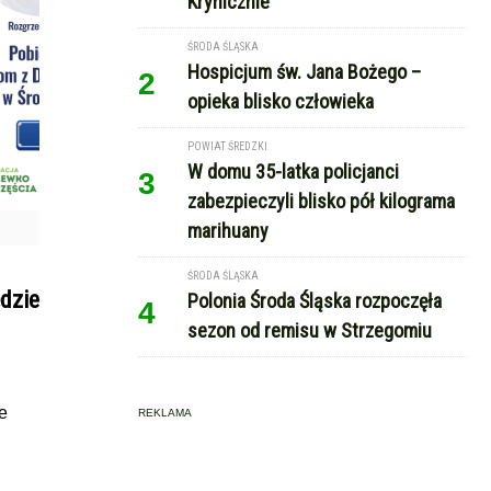
Krynicznie
ŚRODA ŚLĄSKA
Hospicjum św. Jana Bożego –
2
opieka blisko człowieka
POWIAT ŚREDZKI
W domu 35-latka policjanci
3
zabezpieczyli blisko pół kilograma
marihuany
ŚRODA ŚLĄSKA
ędzie
Polonia Środa Śląska rozpoczęła
4
sezon od remisu w Strzegomiu
e
REKLAMA