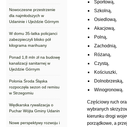
Sportową,
Nowoczesne przestrzenie
Szkolną,
dla najmłodszych w
Osiedlową,
Udaninie i Ujeździe Górnym
Akacjową,
W domu 35-latka policjanci
Polną,
zabezpieczyli blisko pół
kilograma marihuany
Zachodnią,
Różaną,
Ponad 1,8 mln zł na budowę
kanalizacji sanitarnej w
Czystą,
Ujeździe Górnym
Kościuszki,
Dolnobrzeską,
Polonia Środa Śląska
rozpoczęła sezon od remisu
Winogronową.
w Strzegomiu
Częściowy ruch ora
Wędkarska rywalizacja o
wybranych skrzyżow
Puchar Wójta Gminy Udanin
kierunku drogi woj
Nowe perspektywy rozwoju i
porządkowe, a prz