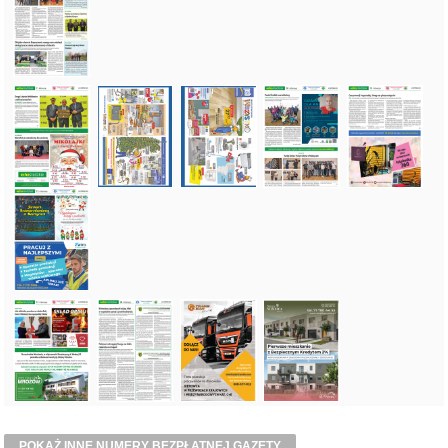
POKAŻ INNE NUMERY BEZPŁATNEJ GAZETY